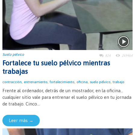
Suelo pélvico
824
269464
Fortalece tu suelo pélvico mientras
trabajas
,
,
,
,
,
contracción
entrenamiento
fortalecimiento
oficina
suelo pélvico
trabajo
Frente al ordenador, detrás de un mostrador, en la oficina...
cualquier sitio vale para entrenar el suelo pélvico en tu jornada
de trabajo. Cinco...
Leer más →