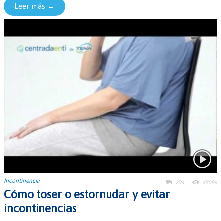
Leer más →
Incontinencia
204
49096
Cómo toser o estornudar y evitar
incontinencias