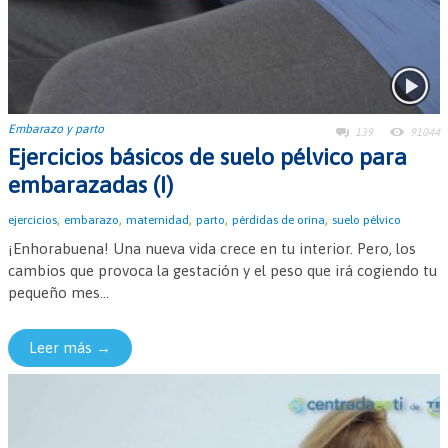
Embarazo y parto
139
91044
Ejercicios básicos de suelo pélvico para
embarazadas (I)
,
,
,
,
,
ejercicios
embarazo
maternidad
parto
pérdidas de orina
suelo pélvico
¡Enhorabuena! Una nueva vida crece en tu interior. Pero, los
cambios que provoca la gestación y el peso que irá cogiendo tu
pequeño mes...
Leer más →