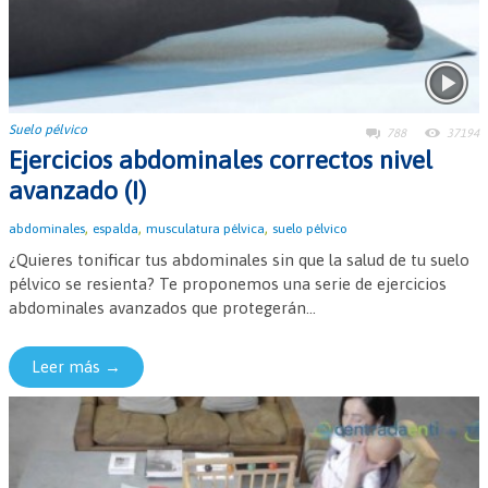
Suelo pélvico
788
37194
Ejercicios abdominales correctos nivel
avanzado (I)
,
,
,
abdominales
espalda
musculatura pélvica
suelo pélvico
¿Quieres tonificar tus abdominales sin que la salud de tu suelo
pélvico se resienta? Te proponemos una serie de ejercicios
abdominales avanzados que protegerán...
Leer más →