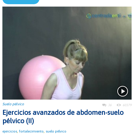
Suelo pélvico
36
60379
Ejercicios avanzados de abdomen-suelo
pélvico (II)
,
,
ejercicios
fortalecimiento
suelo pélvico