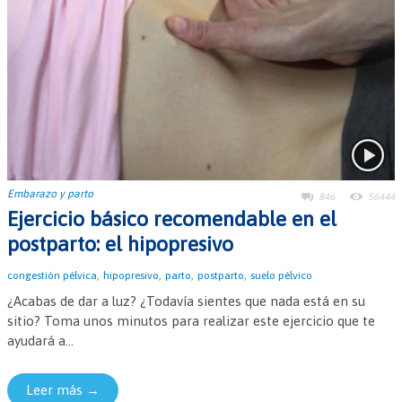
Embarazo y parto
846
56444
Ejercicio básico recomendable en el
postparto: el hipopresivo
,
,
,
,
congestión pélvica
hipopresivo
parto
postparto
suelo pélvico
¿Acabas de dar a luz? ¿Todavía sientes que nada está en su
sitio? Toma unos minutos para realizar este ejercicio que te
ayudará a...
Leer más →