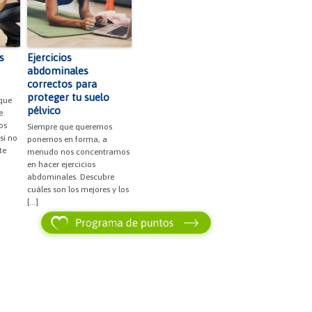
s
Ejercicios
abdominales
correctos para
proteger tu suelo
que
pélvico
e
os
Siempre que queremos
si no
ponernos en forma, a
te
menudo nos concentramos
en hacer ejercicios
abdominales. Descubre
cuáles son los mejores y los
[…]