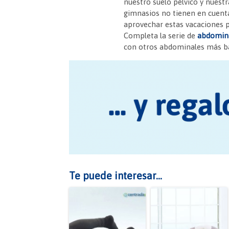
nuestro suelo pélvico y nuest
e
er
es
s
gimnasios no tienen en cuenta 
b
t
A
aprovechar estas vacaciones p
Completa la serie de
abdomina
o
p
con otros abdominales más b
o
p
k
Te puede interesar...