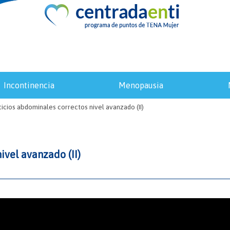
incontinencia
menopausia
cicios abdominales correctos nivel avanzado (II)
ivel avanzado (II)