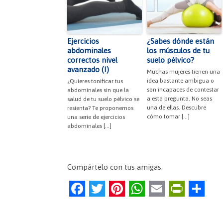
Ejercicios
¿Sabes dónde están
abdominales
los músculos de tu
correctos nivel
suelo pélvico?
avanzado (I)
Muchas mujeres tienen una
idea bastante ambigua o
¿Quieres tonificar tus
son incapaces de contestar
abdominales sin que la
a esta pregunta. No seas
salud de tu suelo pélvico se
una de ellas. Descubre
resienta? Te proponemos
cómo tomar […]
una serie de ejercicios
abdominales […]
Compártelo con tus amigas:
F
T
Pi
W
E
Pr
C
a
w
nt
h
m
in
o
c
itt
er
at
ai
tF
m