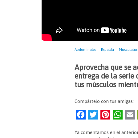
Abdominales
Espalda
Musculatur
Aprovecha que se a
entrega de la serie
tus músculos mientr
Compártelo con tus amigas:
F
T
Pi
W
a
w
nt
h
c
itt
er
at
Ya comentamos en el anterior