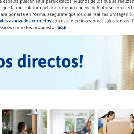
ra espalda pueden salir perjudicados. Muchos de los que se realiz
l
ri
p
que la musculatura pélvica femenina puede debilitarse con ciertos
e
ar
ara ponerte en forma, asegúrate que los que realizas protegen tu e
les avanzados correctos
con este ejercicio y practícalos juntos
n
tir
ásicos como los propuestos
aquí
.
dl
y