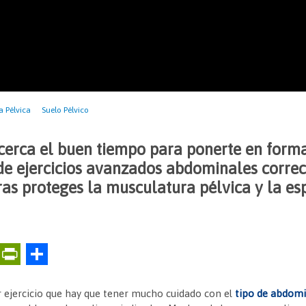
a Pélvica
Suelo Pélvico
cerca el buen tiempo para ponerte en form
 de ejercicios avanzados abdominales correct
as proteges la musculatura pélvica y la es
E
Pr
C
m
in
o
ai
tF
m
 ejercicio que hay que tener mucho cuidado con el
tipo de abdomi