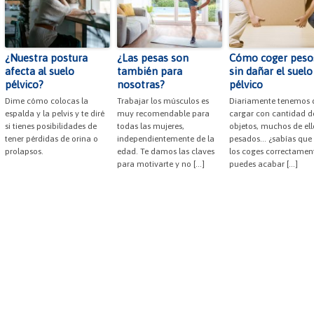
¿Nuestra postura
¿Las pesas son
Cómo coger peso
afecta al suelo
también para
sin dañar el suelo
pélvico?
nosotras?
pélvico
Dime cómo colocas la
Trabajar los músculos es
Diariamente tenemos 
espalda y la pelvis y te diré
muy recomendable para
cargar con cantidad d
si tienes posibilidades de
todas las mujeres,
objetos, muchos de ell
tener pérdidas de orina o
independientemente de la
pesados... ¿sabías que 
prolapsos.
edad. Te damos las claves
los coges correctamen
para motivarte y no […]
puedes acabar […]