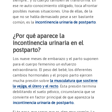
siempre… y tu cuerpo también se transforma. En
o
p
n
tir
ese re-auto-conocimiento obligado, toca afrontar
posibles nuevas situaciones. Una de ellas, de la
o
p
dl
que no se habla demasiado pese a ser bastante
k
y
común, es la
incontinencia urinaria de postparto
.
¿Por qué aparece la
incontinencia urinaria en el
postparto?
Los nueve meses de embarazo y el parto suponen
para el cuerpo femenino un esfuerzo
extraordinario. El peso del bebé, los diferentes
cambios hormonales y el propio parto ejercen
mucha presión sobre
la musculatura que sostiene
la vejiga, el útero y el recto
. Esta presión termina
debilitando el suelo pélvico, circunstancia que se
convierte en factor principal de que aparezca la
incontinencia urinaria de postparto.
Si te pasa, que sepas que es algo muy común. La