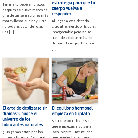
estrategia para que tu
Tener a tu bebé en brazos
cuerpo vuelva a
después de nueve meses es
responder
una de las sensaciones más
maravillosas que hay. Pero
Al llegar a esta década
no todo es color de rosa.
crucial, el ejercicio físico es
Los […]
innegociable pero no se
trata de exigirse más, sino
de hacerlo mejor. Descubre
[…]
El arte de deslizarse sin
El equilibrio hormonal
dramas: Conoce el
empieza en tu plato
universo de los
Si tu cuerpo te hace sentir
lubricantes naturales
que empiezas a volverte
¿Tus ganas están por las
loca, respira. Hay mucho
nubes y tu zona V en modo
que puedes hacer para