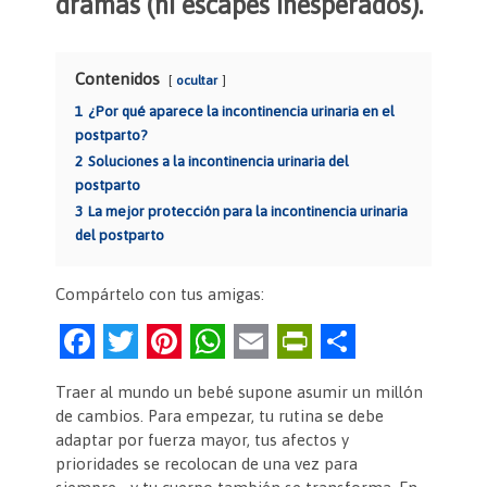
dramas (ni escapes inesperados).
Contenidos
ocultar
1
¿Por qué aparece la incontinencia urinaria en el
postparto?
2
Soluciones a la incontinencia urinaria del
postparto
3
La mejor protección para la incontinencia urinaria
del postparto
Compártelo con tus amigas:
F
T
Pi
W
E
Pr
C
a
w
nt
h
m
in
o
Traer al mundo un bebé supone asumir un millón
c
itt
er
at
ai
tF
m
de cambios. Para empezar, tu rutina se debe
e
er
es
s
l
ri
p
adaptar por fuerza mayor, tus afectos y
prioridades se recolocan de una vez para
b
t
A
e
ar