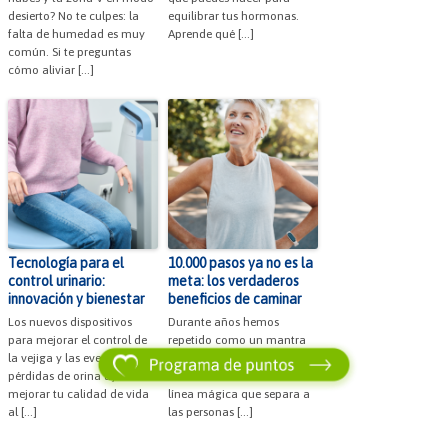
desierto? No te culpes: la
equilibrar tus hormonas.
falta de humedad es muy
Aprende qué […]
común. Si te preguntas
cómo aliviar […]
Tecnología para el
10.000 pasos ya no es la
control urinario:
meta: los verdaderos
innovación y bienestar
beneficios de caminar
Los nuevos dispositivos
Durante años hemos
para mejorar el control de
repetido como un mantra
la vejiga y las eventuales
eso de dar equis pasos al
pérdidas de orina ayudan a
día. Como si hubiera una
mejorar tu calidad de vida
línea mágica que separa a
al […]
las personas […]