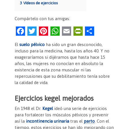
3
Vídeos de ejercicios
Compártelo con tus amigas:
F
T
Pi
W
E
Pr
C
a
w
nt
h
m
in
o
El
suelo pélvico
ha sido un gran desconocido,
c
itt
er
at
ai
tF
m
incluso para la medicina, hasta los años 40. Y no
e
er
es
s
l
ri
p
exageraríamos si dijéramos que hasta hace 15
años, las mujeres no conocían en absoluto la
b
t
A
e
ar
existencia de esta zona muscular ni las
o
p
n
tir
repercusiones que su debilitamiento tenía sobre
la calidad de vida.
o
p
dl
k
y
Ejercicios kegel mejorados
En 1948 el Dr.
Kegel
ideó una serie de ejercicios
para fortalecer los músculos pélvicos y prevenir
así la
incontinencia urinaria
tras el
parto
. Con el
tiempo, estos ejercicios se han ido mejorando con