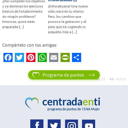
¿Has cumplido tus objetivos
y ya dominas los ejercicios
¡Enhorabuena! Una nueva
básicos de fortalecimiento
vida crece en tu interior.
sin ningún problema?
Pero, los cambios que
Entonces, quizá estés
provoca la gestación y el
preparada […]
peso que irá cogiendo tu
pequeño mes a […]
Compártelo con tus amigas:
F
T
Pi
W
E
Pr
C
a
w
nt
h
m
in
o
c
itt
er
at
ai
tF
m
15
433733
e
er
es
s
l
ri
p
b
t
A
e
ar
o
p
n
tir
o
p
dl
k
y