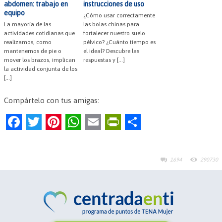
abdomen: trabajo en
instrucciones de uso
equipo
¿Cómo usar correctamente
La mayoría de las
las bolas chinas para
actividades cotidianas que
fortalecer nuestro suelo
realizamos, como
pélvico? ¿Cuánto tiempo es
mantenernos de pie o
el ideal? Descubre las
mover los brazos, implican
respuestas y […]
la actividad conjunta de los
[…]
Compártelo con tus amigas:
F
T
Pi
W
E
Pr
C
a
w
nt
h
m
in
o
c
itt
er
at
ai
tF
m
1694
290730
e
er
es
s
l
ri
p
b
t
A
e
ar
o
p
n
tir
o
p
dl