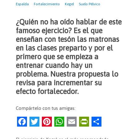
Espalda
Fortalecimiento
Kegel
Suelo Pélvico
¿Quién no ha oído hablar de este
famoso ejercicio? Es el que
enseñan con tesón las matronas
en las clases preparto y por el
primero que se empieza a
entrenar cuando hay un
problema. Nuestra propuesta lo
revisa para incrementar su
efecto fortalecedor.
Compártelo con tus amigas:
F
T
Pi
W
E
Pr
C
a
w
nt
h
m
in
o