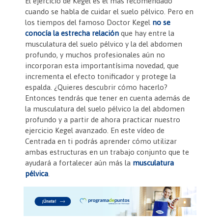
c
itt
er
at
ai
tF
m
El ejercicio de Kegel es el más recomendado
cuando se habla de cuidar el suelo pélvico. Pero en
e
er
es
s
l
ri
p
los tiempos del famoso Doctor Kegel
no se
b
t
A
e
ar
conocía la
estrecha relación
que hay entre la
musculatura del suelo pélvico y la del abdomen
o
p
n
tir
profundo, y muchos profesionales aún no
o
p
dl
incorporan esta importantísima novedad, que
incrementa el efecto tonificador y protege la
k
y
espalda. ¿Quieres descubrir cómo hacerlo?
Entonces tendrás que tener en cuenta además de
la musculatura del suelo pélvico la del abdomen
profundo y a partir de ahora practicar nuestro
ejercicio Kegel avanzado. En este vídeo de
Centrada en ti podrás aprender cómo utilizar
ambas estructuras en un trabajo conjunto que te
ayudará a fortalecer aún más la
musculatura
pélvica
.