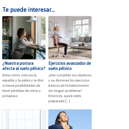
Te puede interesar...
¿Nuestra postura
Ejercicios avanzados de
afecta al suelo pélvico?
suelo pélvico
Dime cómo colocas la
¿Has cumplido tus objetivos
espalda y la pelvis y te diré
y ya dominas los ejercicios
si tienes posibilidades de
básicos de fortalecimiento
tener pérdidas de orina o
sin ningún problema?
prolapsos.
Entonces, quizá estés
preparada […]