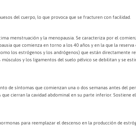
uesos del cuerpo, lo que provoca que se fracturen con facilidad.
ltima menstruación y la menopausia. Se caracteriza por el comienzo
ausia que comienza en torno a los 40 años y en la que la reserva 
mo los estrógenos y los andrógenos) que están directamente rel
músculos y los ligamentos del suelo pélvico se debilitan y se estir
junto de síntomas que comienzan una o dos semanas antes del pe
ue cierran la cavidad abdominal en su parte inferior. Sostiene el 
ormonas para reemplazar el descenso en la producción de estró