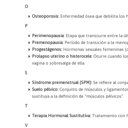
O
Osteoporosis:
Enfermedad ósea que debilita los h
P
Perimenopausia:
Etapa que transcurre entre la ú
Premenopausia:
Período de transición a la menop
Progestágenos:
Hormonas sexuales femeninas (co
Prolapso uterino o histerocele:
Ocurre cuando los 
vagina o sobresalga de ella.
S
Síndrome premenstrual (SPM):
Se refiere al con
Suelo pélvico:
Conjunto de músculos y ligamentos q
sustituya a la definición de “músculos pélvicos”.
T
Terapia Hormonal Sustitutiva:
Tratamiento con h
V