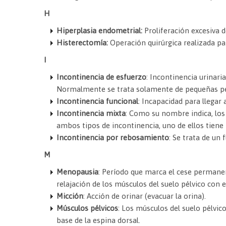
H
Hiperplasia endometrial:
Proliferación excesiva 
Histerectomía:
Operación quirúrgica realizada par
I
Incontinencia de esfuerzo
:
Incontinencia urinaria 
Normalmente se trata solamente de pequeñas pérdi
Incontinencia funcional
:
Incapacidad para llegar 
Incontinencia mixta
:
Como su nombre indica, los 
ambos tipos de incontinencia, uno de ellos tiene
Incontinencia por rebosamiento
:
Se trata de un 
M
Menopausia
:
Período que marca el cese permanente
relajación de los músculos del suelo pélvico con el
Micción
:
Acción de orinar (evacuar la orina).
Músculos pélvicos
:
Los músculos del suelo pélvico
base de la espina dorsal.