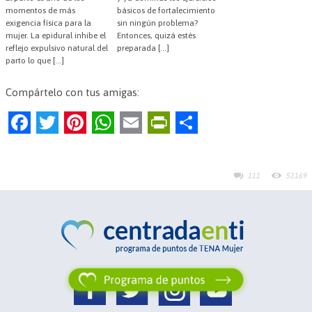
momentos de más
básicos de fortalecimiento
exigencia física para la
sin ningún problema?
mujer. La epidural inhibe el
Entonces, quizá estés
reflejo expulsivo natural del
preparada […]
parto lo que […]
Compártelo con tus amigas:
F
T
Pi
W
E
Pr
C
a
w
nt
h
m
in
o
c
itt
er
at
ai
tF
m
111
51169
e
er
es
s
l
ri
p
b
t
A
e
ar
o
p
n
tir
o
p
dl
k
y