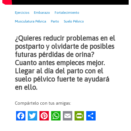
Ejercicios
Embarazo
Fortalecimiento
Musculatura Pélvica
Parto
Suelo Pélvico
¿Quieres reducir problemas en el
postparto y olvidarte de posibles
futuras pérdidas de orina?
Cuanto antes empieces mejor.
Llegar al día del parto con el
suelo pélvico fuerte te ayudará
en ello.
Compártelo con tus amigas:
F
T
Pi
W
E
Pr
C
a
w
nt
h
m
in
o