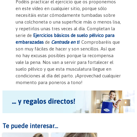
c
itt
er
at
ai
tF
m
Podéis practicar el ejercicio que os proponemos
en este vídeo en cualquier sitio, porque sólo
e
er
es
s
l
ri
p
necesitáis estar cómodamente tumbadas sobre
b
t
A
e
ar
una colchoneta o una superficie más o menos lisa,
y repetirlos unas tres veces al día. Completan la
o
p
n
tir
serie de
Ejercicios básicos de suelo pélvico para
o
p
dl
embarazadas
de
Centrada en ti
. Comprobaréis que
son muy fáciles de hacer y son sencillos. Así que
k
y
no hay excusas posibles porque la recompensa
vale la pena. Nos van a servir para fortalecer el
suelo pélvico y que esta musculatura llegue en
condiciones al día del parto. ¡Aprovechad cualquier
momento para poneros a tono!
Te puede interesar...