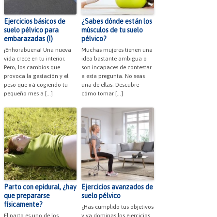
Ejercicios básicos de
¿Sabes dónde están los
suelo pélvico para
músculos de tu suelo
embarazadas (I)
pélvico?
¡Enhorabuena! Una nueva
Muchas mujeres tienen una
vida crece en tu interior.
idea bastante ambigua o
Pero, los cambios que
son incapaces de contestar
provoca la gestación y el
a esta pregunta. No seas
peso que irá cogiendo tu
una de ellas. Descubre
pequeño mes a […]
cómo tomar […]
Parto con epidural, ¿hay
Ejercicios avanzados de
que prepararse
suelo pélvico
físicamente?
¿Has cumplido tus objetivos
El parto es uno de los
y ya dominas los ejercicios