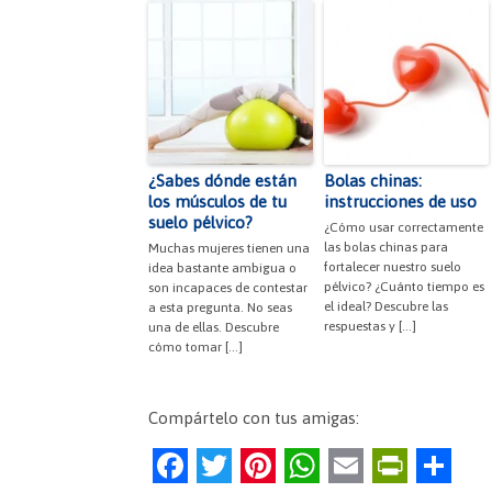
¿Sabes dónde están
Bolas chinas:
los músculos de tu
instrucciones de uso
suelo pélvico?
¿Cómo usar correctamente
las bolas chinas para
Muchas mujeres tienen una
fortalecer nuestro suelo
idea bastante ambigua o
pélvico? ¿Cuánto tiempo es
son incapaces de contestar
el ideal? Descubre las
a esta pregunta. No seas
respuestas y […]
una de ellas. Descubre
cómo tomar […]
Compártelo con tus amigas:
F
T
Pi
W
E
Pr
C