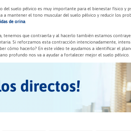
l
ri
p
o del suelo pélvico es muy importante para el bienestar físico y ps
e
ar
uda a mantener el tono muscular del suelo pélvico y reducir los pr
idas de orina
n
tir
.
dl
ra, tenemos que contraerla y al hacerlo también estamos contray
y
aria. Si reforzamos esta contracción intencionadamente, intensi
ber cómo hacerlo? En este vídeo te ayudamos a identificar el pl
ano profundo nos va a ayudar a fortalecer mejor el suelo pélvico.