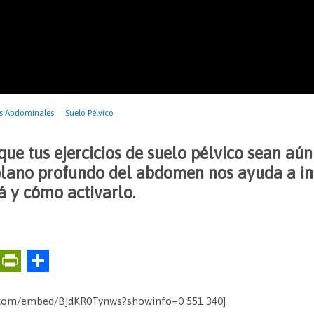
s Abdominales
Suelo Pélvico
que tus ejercicios de suelo pélvico sean aú
plano profundo del abdomen nos ayuda a int
 y cómo activarlo.
E
Pr
C
m
in
o
ai
tF
m
e.com/embed/BjdKR0Tynws?showinfo=0 551 340]