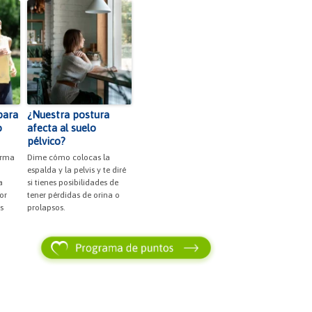
para
¿Nuestra postura
o
afecta al suelo
pélvico?
orma
Dime cómo colocas la
espalda y la pelvis y te diré
a
si tienes posibilidades de
or
tener pérdidas de orina o
s
prolapsos.