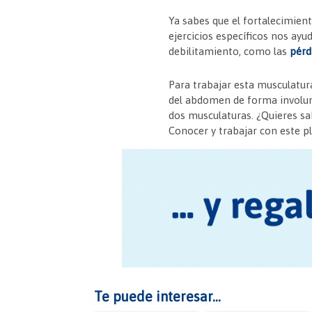
e
er
es
s
Ya sabes que el fortalecimient
b
t
A
ejercicios específicos nos ay
debilitamiento, como las
o
p
pérd
o
p
Para trabajar esta musculatu
k
del abdomen de forma involunt
dos musculaturas. ¿Quieres sa
Conocer y trabajar con este pl
Te puede interesar...