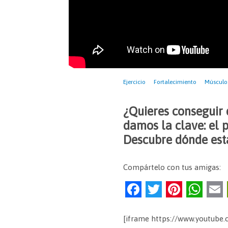
Ejercicio
Fortalecimiento
Músculo
¿Quieres conseguir 
damos la clave: el 
Descubre dónde está
Compártelo con tus amigas:
F
T
Pi
W
a
w
nt
h
c
itt
er
at
[iframe https://www.youtub