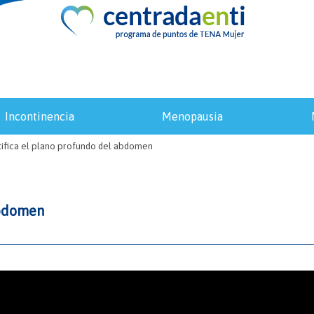
incontinencia
menopausia
tifica el plano profundo del abdomen
abdomen