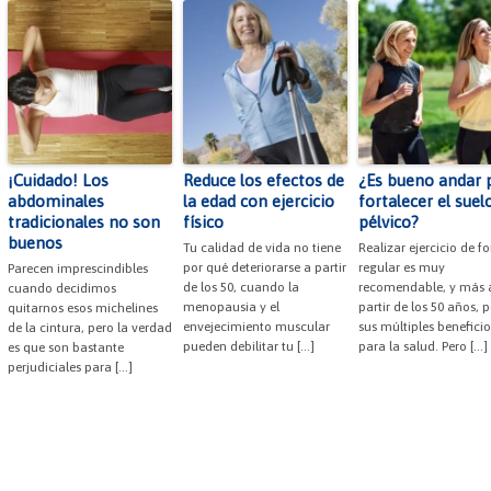
¡Cuidado! Los
Reduce los efectos de
¿Es bueno andar 
abdominales
la edad con ejercicio
fortalecer el suel
tradicionales no son
físico
pélvico?
buenos
Tu calidad de vida no tiene
Realizar ejercicio de f
por qué deteriorarse a partir
regular es muy
Parecen imprescindibles
de los 50, cuando la
recomendable, y más 
cuando decidimos
menopausia y el
partir de los 50 años, p
quitarnos esos michelines
envejecimiento muscular
sus múltiples beneficio
de la cintura, pero la verdad
pueden debilitar tu […]
para la salud. Pero […]
es que son bastante
perjudiciales para […]