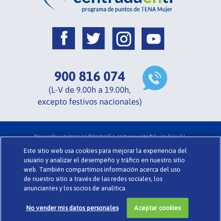
www.codigomedia.com
Desarrollo web
copyright © Essity Spain S.L.
Acerca de Centrada en ti .
Términos y Condiciones .
Glosario .
Cookies
Este sitio web usa cookies para mejorar la experiencia del
Política de Privacidad .
Preguntas Frecuentes .
TENA.es
usuario y analizar el desempeño y tráfico en nuestro sitio
web. También compartimos información acerca del uso
de nuestro sitio a través de las redes sociales, los
anunciantes y los socios de analítica.
No vender mis datos personales
Aceptar cookies