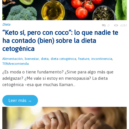
Dieta
0
4283
“Keto sí, pero con coco”: lo que nadie te
ha contado (bien) sobre la dieta
cetogénica
,
,
,
,
,
,
Alimentación
bienestar
dieta
dieta cetogénica
feature
incontinencia
TENArecomienda
¿Es moda o tiene fundamento? ¿Sirve para algo más que
adelgazar? ¿Me vale si estoy en menopausia? La dieta
cetogénica –esa que muchas llaman...
Leer más →