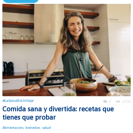
#LaSaludEsUnViaje
0
15731
Comida sana y divertida: recetas que
tienes que probar
,
,
Alimentación
bienestar
salud