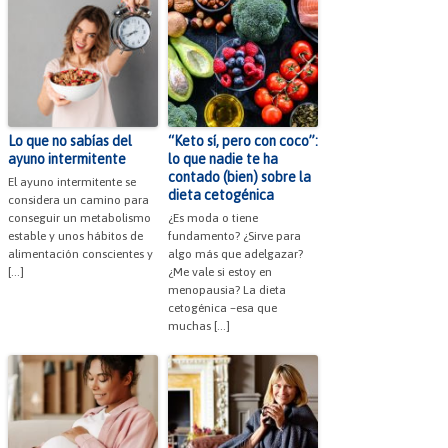
Lo que no sabías del
“Keto sí, pero con coco”:
ayuno intermitente
lo que nadie te ha
contado (bien) sobre la
El ayuno intermitente se
dieta cetogénica
considera un camino para
conseguir un metabolismo
¿Es moda o tiene
estable y unos hábitos de
fundamento? ¿Sirve para
alimentación conscientes y
algo más que adelgazar?
[…]
¿Me vale si estoy en
menopausia? La dieta
cetogénica –esa que
muchas […]