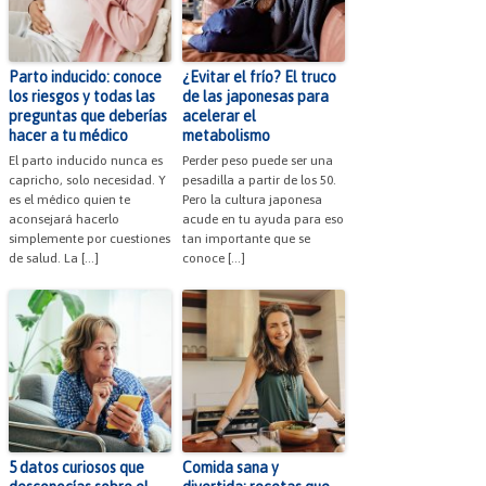
Parto inducido: conoce
¿Evitar el frío? El truco
los riesgos y todas las
de las japonesas para
preguntas que deberías
acelerar el
hacer a tu médico
metabolismo
El parto inducido nunca es
Perder peso puede ser una
capricho, solo necesidad. Y
pesadilla a partir de los 50.
es el médico quien te
Pero la cultura japonesa
aconsejará hacerlo
acude en tu ayuda para eso
simplemente por cuestiones
tan importante que se
de salud. La […]
conoce […]
5 datos curiosos que
Comida sana y