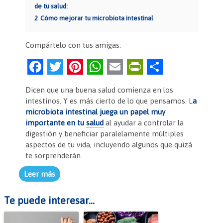
de tu salud:
2
Cómo mejorar tu microbiota intestinal
Compártelo con tus amigas:
F
T
Pi
W
E
Pr
C
a
w
nt
h
m
in
o
Dicen que una buena salud comienza en los
c
itt
er
at
ai
tF
m
intestinos. Y es más cierto de lo que pensamos. L
a
e
er
es
s
l
ri
p
microbiota intestinal juega un papel muy
importante en tu
salud
al ayudar a controlar la
b
t
A
e
ar
digestión y beneficiar paralelamente múltiples
o
p
n
tir
aspectos de tu vida, incluyendo algunos que quizá
te sorprenderán.
o
p
dl
k
y
Leer más
Te puede interesar...