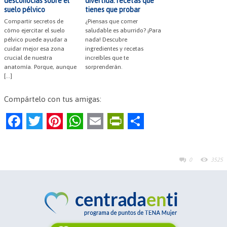
desconocías sobre el
divertida: recetas que
suelo pélvico
tienes que probar
Compartir secretos de
¿Piensas que comer
cómo ejercitar el suelo
saludable es aburrido? ¡Para
pélvico puede ayudar a
nada! Descubre
cuidar mejor esa zona
ingredientes y recetas
crucial de nuestra
increíbles que te
anatomía. Porque, aunque
sorprenderán.
[…]
Compártelo con tus amigas:
F
T
Pi
W
E
Pr
C
a
w
nt
h
m
in
o
c
itt
er
at
ai
tF
m
0
3525
e
er
es
s
l
ri
p
b
t
A
e
ar
o
p
n
tir
o
p
dl