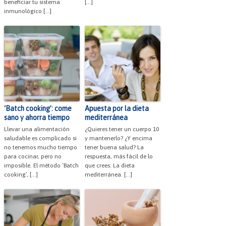
beneficiar tu sistema
[…]
inmunológico […]
‘Batch cooking’: come
Apuesta por la dieta
sano y ahorra tiempo
mediterránea
Llevar una alimentación
¿Quieres tener un cuerpo 10
saludable es complicado si
y mantenerlo? ¿Y encima
no tenemos mucho tiempo
tener buena salud? La
para cocinar, pero no
respuesta, más fácil de lo
imposible. El método ‘Batch
que crees: La dieta
cooking’, […]
mediterránea. […]