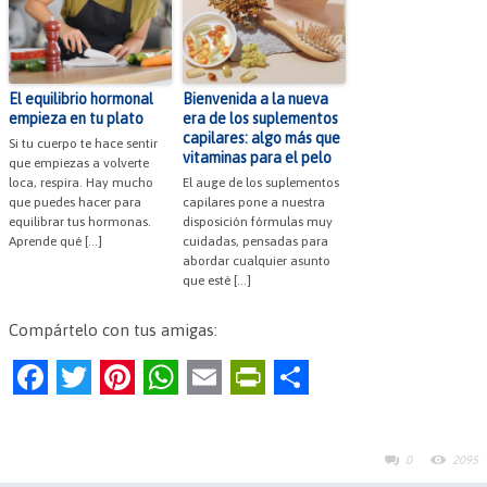
El equilibrio hormonal
Bienvenida a la nueva
empieza en tu plato
era de los suplementos
capilares: algo más que
Si tu cuerpo te hace sentir
vitaminas para el pelo
que empiezas a volverte
loca, respira. Hay mucho
El auge de los suplementos
que puedes hacer para
capilares pone a nuestra
equilibrar tus hormonas.
disposición fórmulas muy
Aprende qué […]
cuidadas, pensadas para
abordar cualquier asunto
que esté […]
Compártelo con tus amigas:
F
T
Pi
W
E
Pr
C
a
w
nt
h
m
in
o
c
itt
er
at
ai
tF
m
0
2095
e
er
es
s
l
ri
p