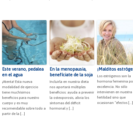
Este verano, pedalea
En la menopausia,
¡Malditos estróg
en el agua
benefíciate de la soja
Los estrógenos son la
hormona femenina po
¡Atenta! Esta nueva
Incluirla en nuestra dieta
excelencia. No sólo
modalidad de ejercicio
nos aportará múltiples
intervienen en nuestra
tiene muchísimos
beneficios: ayuda a prevenir
fertilidad sino que
beneficios para nuestro
la osteoporosis, alivia los
ocasionan “efectos […]
cuerpo y es muy
síntomas del déficit
recomendable sobre todo a
hormonal y […]
partir de la […]