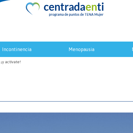
incontinencia
menopausia
¡y actívate!