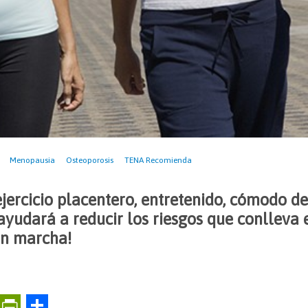
Menopausia
Osteoporosis
TENA Recomienda
ercicio placentero, entretenido, cómodo de
 ayudará a reducir los riesgos que conlleva 
¡En marcha!
E
Pr
C