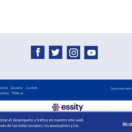
iones .
Glosario .
Cookies
Desarrollo web
uentes .
TENA.es
alizar el desempeño y tráfico en nuestro sitio web.
No ve
és de las redes sociales, los anunciantes y los