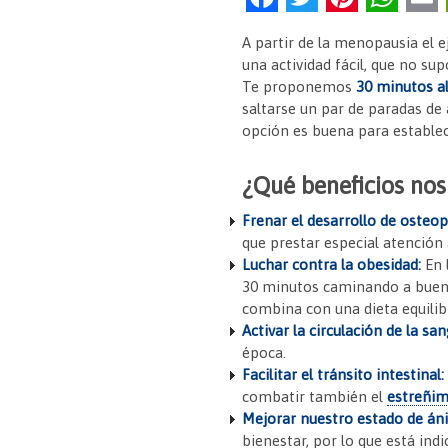
a
w
nt
h
A partir de la menopausia el
c
itt
er
at
una actividad fácil, que no su
e
er
es
s
Te proponemos
30 minutos al
saltarse un par de paradas de 
b
t
A
opción es buena para establece
o
p
o
p
¿Qué beneficios nos
k
Frenar el desarrollo de osteo
que prestar especial atención 
Luchar contra la obesidad:
En 
30 minutos caminando a buen 
combina con una dieta equilib
Activar la circulación de la san
época.
Facilitar el tránsito intestinal:
combatir también el
estreñim
Mejorar nuestro estado de án
bienestar, por lo que está ind