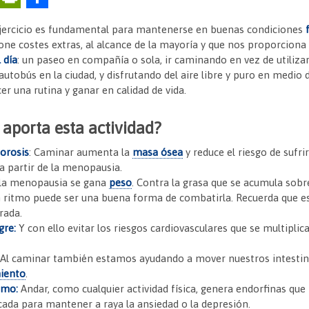
m
in
o
 ejercicio es fundamental para mantenerse en buenas condiciones
ai
tF
m
pone costes extras, al alcance de la mayoría y que nos proporciona 
l
ri
p
 día
: un paseo en compañía o sola, ir caminando en vez de utilizar
autobús en la ciudad, y disfrutando del aire libre y puro en medio 
e
ar
r una rutina y ganar en calidad de vida.
n
tir
dl
 aporta esta actividad?
y
porosis
: Caminar aumenta la
masa ósea
y reduce el riesgo de sufrir
a partir de la menopausia.
la menopausia se gana
peso
. Contra la grasa que se acumula sob
ritmo puede ser una buena forma de combatirla. Recuerda que est
rada.
gre:
Y con ello evitar los riesgos cardiovasculares que se multiplic
Al caminar también estamos ayudando a mover nuestros intestino
iento
.
imo:
Andar, como cualquier actividad física, genera endorfinas qu
icada para mantener a raya la ansiedad o la depresión.