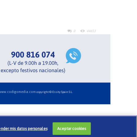
0
44653
www.codigomedia.com
copyright © Essity Spain S.L.
nder mis datos personales
Aceptar cookies