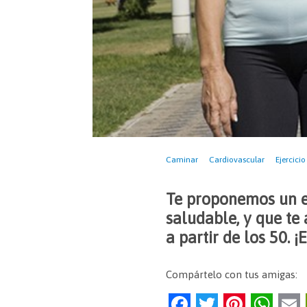
Caminar
Cardiovascular
Ejercicio
Te proponemos un ej
saludable, y que te
a partir de los 50. 
Compártelo con tus amigas:
F
T
Pi
W