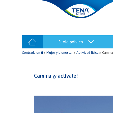
suelo pélvico
Centrada en ti
>
Mujer y bienestar
>
Actividad física
>
Camina 
Camina ¡y actívate!