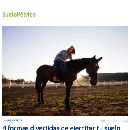
SueloPélvico
Suelo pélvico
0
10348
4 formas divertidas de ejercitar tu suelo