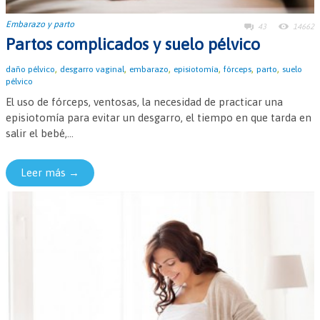
Embarazo y parto
43
14662
Partos complicados y suelo pélvico
,
,
,
,
,
,
daño pélvico
desgarro vaginal
embarazo
episiotomía
fórceps
parto
suelo
pélvico
El uso de fórceps, ventosas, la necesidad de practicar una
episiotomía para evitar un desgarro, el tiempo en que tarda en
salir el bebé,...
Leer más →