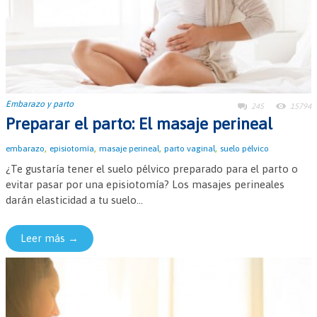
Embarazo y parto
245
15794
Preparar el parto: El masaje perineal
,
,
,
,
embarazo
episiotomía
masaje perineal
parto vaginal
suelo pélvico
¿Te gustaría tener el suelo pélvico preparado para el parto o
evitar pasar por una episiotomía? Los masajes perineales
darán elasticidad a tu suelo...
Leer más →