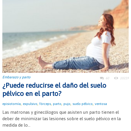
Embarazo y parto
60
10219
¿Puede reducirse el daño del suelo
pélvico en el parto?
,
,
,
,
,
,
episiotomía
expulsivo
fórceps
parto
pujo
suelo pélvico
ventosa
Las matronas y ginecólogos que asisten un parto tienen el
deber de minimizar las lesiones sobre el suelo pélvico en la
medida de lo...