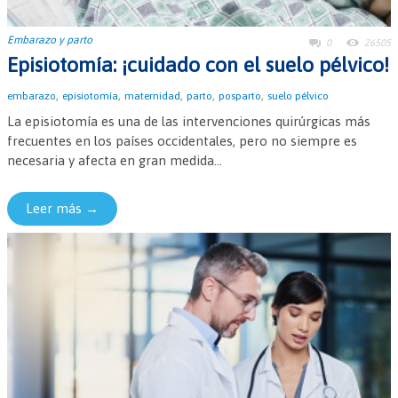
Embarazo y parto
0
26505
Episiotomía: ¡cuidado con el suelo pélvico!
,
,
,
,
,
embarazo
episiotomía
maternidad
parto
posparto
suelo pélvico
La episiotomía es una de las intervenciones quirúrgicas más
frecuentes en los países occidentales, pero no siempre es
necesaria y afecta en gran medida...
Leer más →