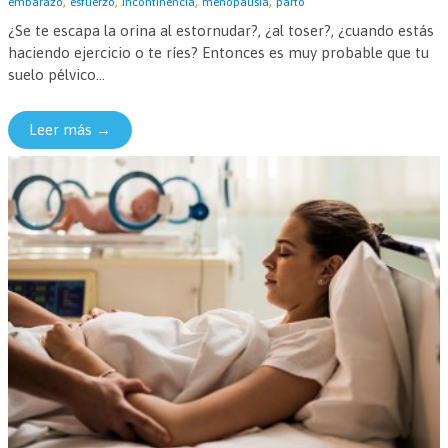
,
,
,
,
embarazo
esfuerzo
incontinencia
menopausia
parto
¿Se te escapa la orina al estornudar?, ¿al toser?, ¿cuando estás
haciendo ejercicio o te ríes? Entonces es muy probable que tu
suelo pélvico...
Leer más →