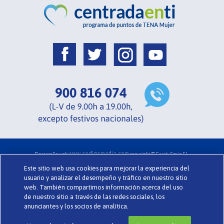
o
p
n
tir
o
p
dl
k
y
www.codigomedia.com
Desarrollo web
copyright © Essity Spain S.L.
Acerca de Centrada en ti .
Términos y Condiciones .
Glosario .
Cookies
Este sitio web usa cookies para mejorar la experiencia del
Política de Privacidad .
Preguntas Frecuentes .
TENA.es
usuario y analizar el desempeño y tráfico en nuestro sitio
web. También compartimos información acerca del uso
de nuestro sitio a través de las redes sociales, los
anunciantes y los socios de analítica.