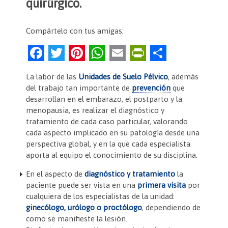
quirúrgico.
Compártelo con tus amigas:
F
T
Pi
W
E
Pr
C
a
w
nt
h
m
in
o
La labor de las
Unidades de Suelo Pélvico
, además
c
itt
er
at
ai
tF
m
del trabajo tan importante de
prevención
que
e
er
es
s
l
ri
p
desarrollan en el embarazo, el postparto y la
menopausia, es realizar el diagnóstico y
b
t
A
e
ar
tratamiento de cada caso particular, valorando
o
p
n
tir
cada aspecto implicado en su patología desde una
perspectiva global, y en la que cada especialista
o
p
dl
aporta al equipo el conocimiento de su disciplina.
k
y
En el aspecto de
diagnóstico y tratamiento
la
paciente puede ser vista en una
primera visita
por
cualquiera de los especialistas de la unidad:
ginecólogo, urólogo o proctólogo
, dependiendo de
como se manifieste la lesión.