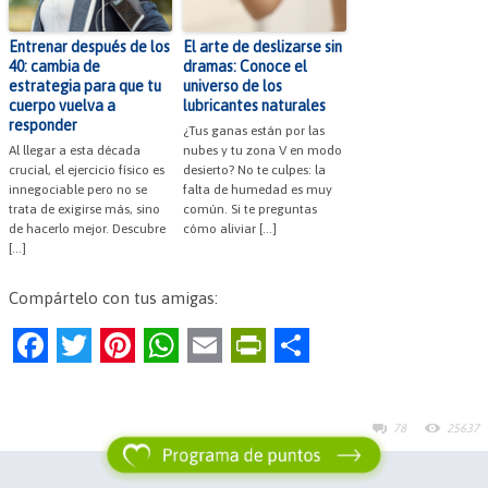
Entrenar después de los
El arte de deslizarse sin
40: cambia de
dramas: Conoce el
estrategia para que tu
universo de los
cuerpo vuelva a
lubricantes naturales
responder
¿Tus ganas están por las
Al llegar a esta década
nubes y tu zona V en modo
crucial, el ejercicio físico es
desierto? No te culpes: la
innegociable pero no se
falta de humedad es muy
trata de exigirse más, sino
común. Si te preguntas
de hacerlo mejor. Descubre
cómo aliviar […]
[…]
Compártelo con tus amigas:
F
T
Pi
W
E
Pr
C
a
w
nt
h
m
in
o
c
itt
er
at
ai
tF
m
78
25637
e
er
es
s
l
ri
p
b
t
A
e
ar