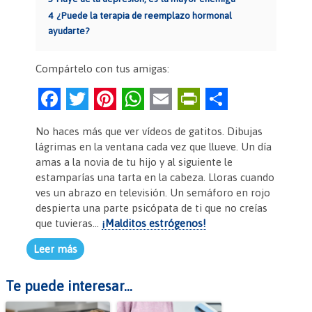
4
¿Puede la terapia de reemplazo hormonal
ayudarte?
Compártelo con tus amigas:
F
T
Pi
W
E
Pr
C
a
w
nt
h
m
in
o
No haces más que ver vídeos de gatitos. Dibujas
c
itt
er
at
ai
tF
m
lágrimas en la ventana cada vez que llueve. Un día
e
er
es
s
l
ri
p
amas a la novia de tu hijo y al siguiente le
estamparías una tarta en la cabeza. Lloras cuando
b
t
A
e
ar
ves un abrazo en televisión. Un semáforo en rojo
o
p
n
tir
despierta una parte psicópata de ti que no creías
que tuvieras…
¡Malditos estrógenos!
o
p
dl
k
y
Leer más
Te puede interesar...