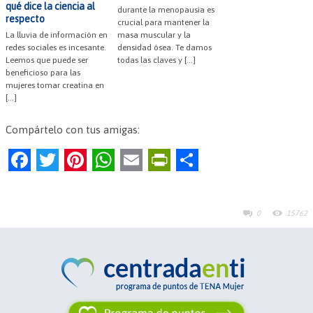
qué dice la ciencia al
durante la menopausia es
respecto
crucial para mantener la
La lluvia de información en
masa muscular y la
redes sociales es incesante.
densidad ósea. Te damos
Leemos que puede ser
todas las claves y […]
beneficioso para las
mujeres tomar creatina en
[…]
Compártelo con tus amigas:
F
T
Pi
W
E
Pr
C
a
w
nt
h
m
in
o
c
itt
er
at
ai
tF
m
0
15762
e
er
es
s
l
ri
p
b
t
A
e
ar
o
p
n
tir
o
p
dl