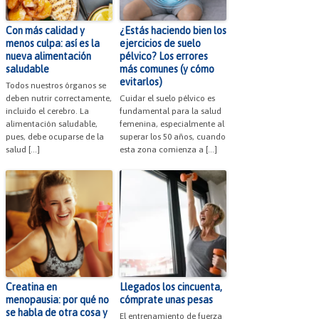
Con más calidad y
¿Estás haciendo bien los
menos culpa: así es la
ejercicios de suelo
nueva alimentación
pélvico? Los errores
saludable
más comunes (y cómo
evitarlos)
Todos nuestros órganos se
deben nutrir correctamente,
Cuidar el suelo pélvico es
incluido el cerebro. La
fundamental para la salud
alimentación saludable,
femenina, especialmente al
pues, debe ocuparse de la
superar los 50 años, cuando
salud […]
esta zona comienza a […]
Creatina en
Llegados los cincuenta,
menopausia: por qué no
cómprate unas pesas
se habla de otra cosa y
El entrenamiento de fuerza