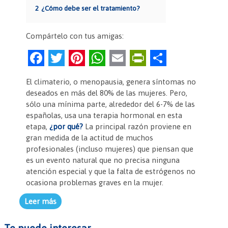
2
¿Cómo debe ser el tratamiento?
Compártelo con tus amigas:
F
T
Pi
W
E
Pr
C
a
w
nt
h
m
in
o
El climaterio, o menopausia, genera síntomas no
c
itt
er
at
ai
tF
m
deseados en más del 80% de las mujeres. Pero,
e
er
es
s
l
ri
p
sólo una mínima parte, alrededor del 6-7% de las
españolas, usa una terapia hormonal en esta
b
t
A
e
ar
etapa,
¿por qué?
La principal razón proviene en
o
p
n
tir
gran medida de la actitud de muchos
profesionales (incluso mujeres) que piensan que
o
p
dl
es un evento natural que no precisa ninguna
k
y
atención especial y que la falta de estrógenos no
ocasiona problemas graves en la mujer.
Leer más