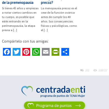
de la premenopausia
precoz?
Si tienes 45 años y empiezas
La menopausia precoz es el
a notar ciertos cambios en
cese de la función ovárica
tu cuerpo, es posible que
antes de cumplir los 40
estés entrando en la
años. Sus consecuencias
perimenopausia, la etapa
físicas y psicológicas, como
previa a […]
el […]
Compártelo con tus amigas:
F
T
Pi
W
E
Pr
C
a
w
nt
h
m
in
o
c
itt
er
at
ai
tF
m
201
108727
e
er
es
s
l
ri
p
b
t
A
e
ar
o
p
n
tir
o
p
dl
k
y