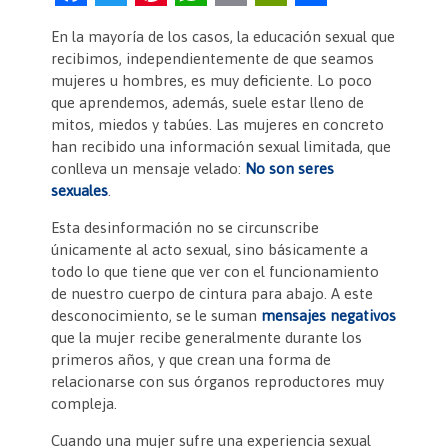
a
w
nt
h
m
in
o
En la mayoría de los casos, la educación sexual que
c
itt
er
at
ai
tF
m
recibimos, independientemente de que seamos
e
er
es
s
l
ri
p
mujeres u hombres, es muy deficiente. Lo poco
que aprendemos, además, suele estar lleno de
b
t
A
e
ar
mitos, miedos y tabúes. Las mujeres en concreto
o
p
n
tir
han recibido una información sexual limitada, que
conlleva un mensaje velado:
No son seres
o
p
dl
sexuales
.
k
y
Esta desinformación no se circunscribe
únicamente al acto sexual, sino básicamente a
todo lo que tiene que ver con el funcionamiento
de nuestro cuerpo de cintura para abajo. A este
desconocimiento, se le suman
mensajes negativos
que la mujer recibe generalmente durante los
primeros años, y que crean una forma de
relacionarse con sus órganos reproductores muy
compleja.
Cuando una mujer sufre una experiencia sexual