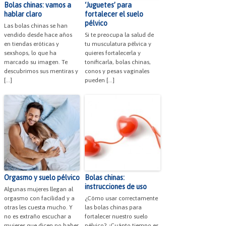
Bolas chinas: vamos a
‘Juguetes’ para
hablar claro
fortalecer el suelo
pélvico
Las bolas chinas se han
vendido desde hace años
Si te preocupa la salud de
en tiendas eróticas y
tu musculatura pélvica y
sexshops, lo que ha
quieres fortalecerla y
marcado su imagen. Te
tonificarla, bolas chinas,
descubrimos sus mentiras y
conos y pesas vaginales
[…]
pueden […]
Orgasmo y suelo pélvico
Bolas chinas:
instrucciones de uso
Algunas mujeres llegan al
orgasmo con facilidad y a
¿Cómo usar correctamente
otras les cuesta mucho. Y
las bolas chinas para
no es extraño escuchar a
fortalecer nuestro suelo
mujeres que dicen no haber
pélvico? ¿Cuánto tiempo es