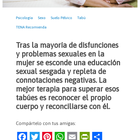
Psicología
Sexo
Suelo Pélvico
Tabú
TENA Recomienda
Tras la mayoría de disfunciones
y problemas sexuales en la
mujer se esconde una educación
sexual sesgada y repleta de
connotaciones negativas. La
mejor terapia para superar esos
tabúes es reconocer el propio
cuerpo y reconciliarse con él.
Compártelo con tus amigas:
F
T
Pi
W
E
Pr
C