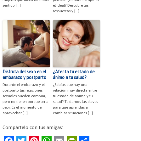
sentido […]
el ideal? Descubre las
respuestas y […]
Disfruta del sexo en el
¿Afecta tu estado de
embarazo y postparto
ánimo a tu salud?
Durante el embarazo y el
¿Sabías que hay una
postparto las relaciones
relación muy directa entre
sexuales pueden cambiar,
tu estado de ánimo y tu
pero no tienen porque ser a
salud? Te damos las claves
peor. Es el momento de
para que aprendas a
aprovechar […]
cambiar situaciones […]
Compártelo con tus amigas:
F
T
Pi
W
E
Pr
C