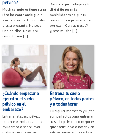
pélvico?
Dime en qué trabajas y te
Muchas mujeres tienen una
diré si tienes más
idea bastante ambigua o
posibilidades de que tu
son incapaces de contestar
musculatura pélvica sufra
a esta pregunta. No seas
por ello. ¿Cargas pesos?
una de ellas. Descubre
¿Estás mucho […]
cómo tomar […]
¿Cuándo empezar a
Entrena tu suelo
ejercitar el suelo
pélvico, en todas partes
pélvico en el
y a todas horas
embarazo?
Cualquier momento y lugar
Entrenar el suelo pélvico
son perfectos para entrenar
durante el embarazo puede
tu suelo pélvico. Lo mejor es
ayudarnos a sobrellevar
que nadie lo va a notar y en
mejor estos meses, así
seis semanas empezarás a