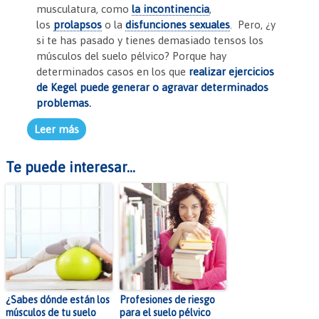
o
p
dl
musculatura, como
la
incontinencia
,
k
y
los
prolapsos
o la
disfunciones sexuales
. Pero, ¿y
si te has pasado y tienes demasiado tensos los
músculos del suelo pélvico? Porque hay
determinados casos en los que
realizar ejercicios
de Kegel puede generar o agravar determinados
problemas.
Leer más
Te puede interesar...
¿Sabes dónde están los
Profesiones de riesgo
músculos de tu suelo
para el suelo pélvico