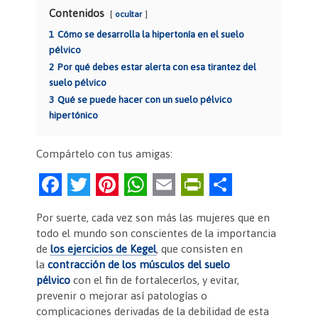
Contenidos
ocultar
1
Cómo se desarrolla la hipertonía en el suelo
pélvico
2
Por qué debes estar alerta con esa tirantez del
suelo pélvico
3
Qué se puede hacer con un suelo pélvico
hipertónico
Compártelo con tus amigas:
F
T
Pi
W
E
Pr
C
a
w
nt
h
m
in
o
Por suerte, cada vez son más las mujeres que en
c
itt
er
at
ai
tF
m
todo el mundo son conscientes de la importancia
e
er
es
s
l
ri
p
de
los
ejercicios de Kegel
, que consisten en
la
contracción de los músculos del suelo
b
t
A
e
ar
pélvico
con el fin de fortalecerlos, y evitar,
o
p
n
tir
prevenir o mejorar así patologías o
complicaciones derivadas de la debilidad de esta