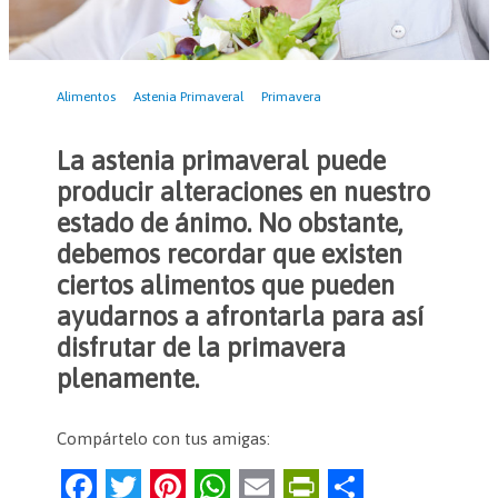
Alimentos
Astenia Primaveral
Primavera
La astenia primaveral puede
producir alteraciones en nuestro
estado de ánimo. No obstante,
debemos recordar que existen
ciertos alimentos que pueden
ayudarnos a afrontarla para así
disfrutar de la primavera
plenamente.
Compártelo con tus amigas:
F
T
Pi
W
E
Pr
C