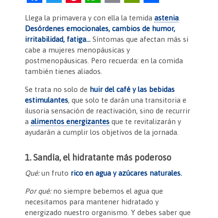
a
w
nt
h
m
in
o
Llega la primavera y con ella la temida
astenia
.
c
itt
er
at
ai
tF
m
Desórdenes emocionales, cambios de humor,
e
er
es
s
l
ri
p
irritabilidad, fatiga…
Síntomas que afectan más si
cabe a mujeres menopáusicas y
b
t
A
e
ar
postmenopáusicas. Pero recuerda: en la comida
o
p
n
tir
también tienes aliados.
o
p
dl
Se trata no solo de
huir del café y las bebidas
k
y
estimulantes
, que solo te darán una transitoria e
ilusoria sensación de reactivación, sino de recurrir
a
alimentos energizantes
que te revitalizarán y
ayudarán a cumplir los objetivos de la jornada.
1. Sandía, el hidratante más poderoso
Qué:
un fruto
rico en agua y azúcares naturales.
Por qué:
no siempre bebemos el agua que
necesitamos para mantener hidratado y
energizado nuestro organismo. Y debes saber que