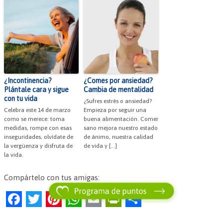
¿Incontinencia?
¿Comes por ansiedad?
Plántale cara y sigue
Cambia de mentalidad
con tu vida
¿Sufres estrés o ansiedad?
Celebra este 14 de marzo
Empieza por seguir una
como se merece: toma
buena alimentación. Comer
medidas, rompe con esas
sano mejora nuestro estado
inseguridades, olvídate de
de ánimo, nuestra calidad
la vergüenza y disfruta de
de vida y […]
la vida.
Compártelo con tus amigas:
F
T
Pi
W
E
Pr
C
a
w
nt
h
m
in
o