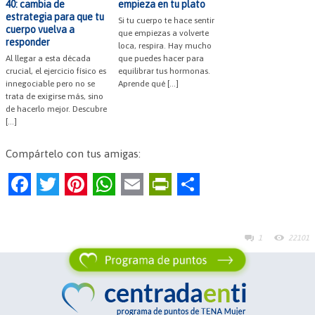
40: cambia de
empieza en tu plato
estrategia para que tu
Si tu cuerpo te hace sentir
cuerpo vuelva a
que empiezas a volverte
responder
loca, respira. Hay mucho
Al llegar a esta década
que puedes hacer para
crucial, el ejercicio físico es
equilibrar tus hormonas.
innegociable pero no se
Aprende qué […]
trata de exigirse más, sino
de hacerlo mejor. Descubre
[…]
Compártelo con tus amigas:
F
T
Pi
W
E
Pr
C
a
w
nt
h
m
in
o
c
itt
er
at
ai
tF
m
1
22101
e
er
es
s
l
ri
p
b
t
A
e
ar
o
p
n
tir