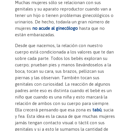
Muchas mujeres sólo se relacionan con sus
c
itt
er
at
ai
tF
m
genitales y su aparato reproductor cuando van a
e
er
es
s
l
ri
p
tener un hijo o tienen problemas ginecológicos o
urinarios. De hecho, todavía un gran número de
b
t
A
e
ar
mujeres
no acude al ginecólogo
hasta que no
o
p
n
tir
están embarazadas.
o
p
dl
Desde que nacemos, la relación con nuestro
k
y
cuerpo está condicionada a los valores que te dan
sobre cada parte. Todos los bebés exploran su
cuerpo; prueban pies y manos llevándoselos a la
boca, tocan su cara, sus brazos, pellizcan sus
piernas y las observan. También tocan sus
genitales con curiosidad. La reacción de algunos
padres ante eso es distinta cuando el bebé es un
niño que cuando es una niña y esto marcará la
relación de ambos con su cuerpo para siempre.
Ella crecerá pensando que esa zona es
tabú
, sucia
y fea. Esta idea es la causa de que muchas mujeres
jamás tengan contacto visual o táctil con sus
genitales y si a esto le sumamos la cantidad de