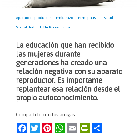
Aparato Reproductor
Embarazo
Menopausia
Salud
Sexualidad
TENA Recomienda
La educación que han recibido
las mujeres durante
generaciones ha creado una
relación negativa con su aparato
reproductor. Es importante
replantear esa relación desde el
propio autoconocimiento.
Compártelo con tus amigas:
F
T
Pi
W
E
Pr
C
a
w
nt
h
m
in
o