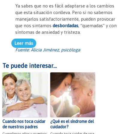
o
p
n
tir
Ya sabes que no es fácil adaptarse a los cambios
o
p
dl
que esta situación conlleva. Pero si no sabemos
k
y
manejarlos satisfactoriamente, pueden provocar
que nos sintamos
desbordadas
, “quemadas” y con
síntomas de ansiedad y tristeza.
Leer más
Fuente: Alicia Jiménez, psicóloga
Te puede interesar...
Cuando nos toca cuidar
¿Qué es el síndrome del
de nuestros padres
cuidador?
Cumplimos años y nuestros
Cuando toca cuidar de una