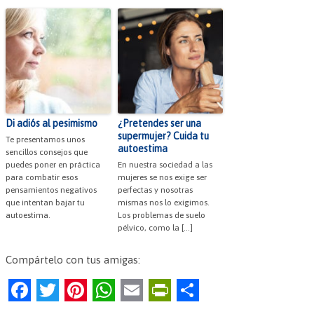
Di adiós al pesimismo
¿Pretendes ser una
supermujer? Cuida tu
Te presentamos unos
autoestima
sencillos consejos que
puedes poner en práctica
En nuestra sociedad a las
para combatir esos
mujeres se nos exige ser
pensamientos negativos
perfectas y nosotras
que intentan bajar tu
mismas nos lo exigimos.
autoestima.
Los problemas de suelo
pélvico, como la […]
Compártelo con tus amigas:
F
T
Pi
W
E
Pr
C
a
w
nt
h
m
in
o