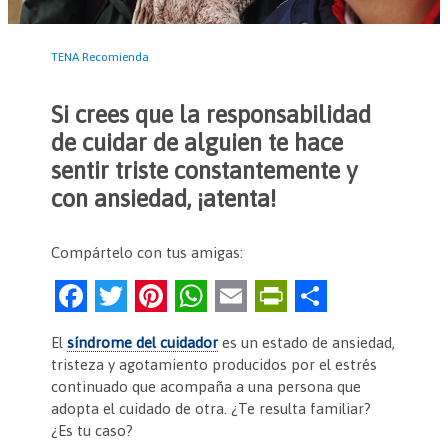
TENA Recomienda
Si crees que la responsabilidad
de cuidar de alguien te hace
sentir triste constantemente y
con ansiedad, ¡atenta!
Compártelo con tus amigas:
F
T
Pi
W
E
Pr
C
a
w
nt
h
m
in
o
El
síndrome del cuidador
es un estado de ansiedad,
c
itt
er
at
ai
tF
m
tristeza y agotamiento producidos por el estrés
e
er
es
s
l
ri
p
continuado que acompaña a una persona que
adopta el cuidado de otra. ¿Te resulta familiar?
b
t
A
e
ar
¿Es tu caso?