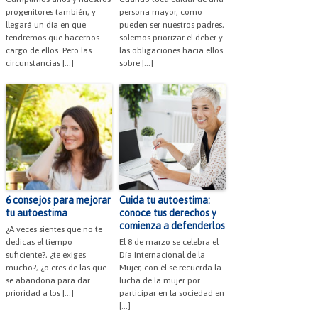
progenitores también, y
persona mayor, como
llegará un día en que
pueden ser nuestros padres,
tendremos que hacernos
solemos priorizar el deber y
cargo de ellos. Pero las
las obligaciones hacia ellos
circunstancias […]
sobre […]
6 consejos para mejorar
Cuida tu autoestima:
tu autoestima
conoce tus derechos y
comienza a defenderlos
¿A veces sientes que no te
dedicas el tiempo
El 8 de marzo se celebra el
suficiente?, ¿te exiges
Día Internacional de la
mucho?, ¿o eres de las que
Mujer, con él se recuerda la
se abandona para dar
lucha de la mujer por
prioridad a los […]
participar en la sociedad en
[…]