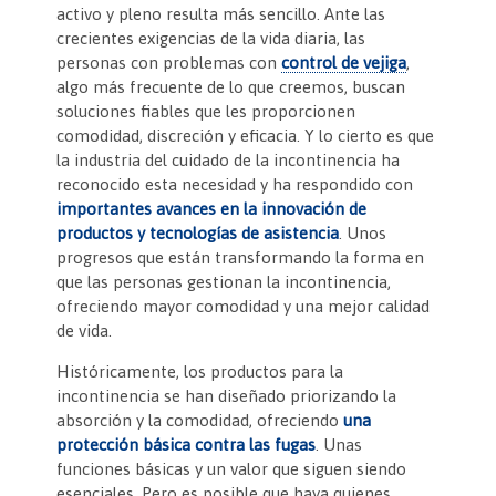
e
er
es
s
l
ri
p
activo y pleno resulta más sencillo. Ante las
crecientes exigencias de la vida diaria, las
b
t
A
e
ar
personas con problemas con
control de vejiga
,
o
p
n
tir
algo más frecuente de lo que creemos, buscan
soluciones fiables que les proporcionen
o
p
dl
comodidad, discreción y eficacia. Y lo cierto es que
k
y
la industria del cuidado de la incontinencia ha
reconocido esta necesidad y ha respondido con
importantes avances en la innovación de
productos y tecnologías de asistencia
. Unos
progresos que están transformando la forma en
que las personas gestionan la incontinencia,
ofreciendo mayor comodidad y una mejor calidad
de vida.
Históricamente, los productos para la
incontinencia se han diseñado priorizando la
absorción y la comodidad, ofreciendo
una
protección básica contra las fugas
. Unas
funciones básicas y un valor que siguen siendo
esenciales. Pero es posible que haya quienes