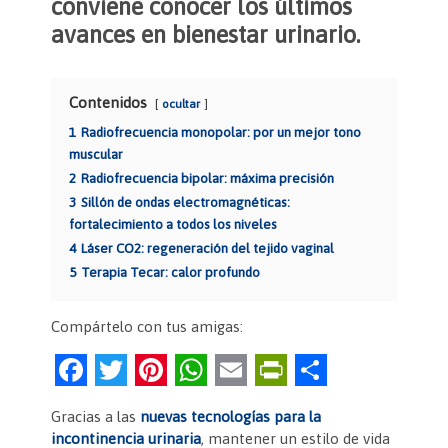
conviene conocer los últimos
avances en bienestar urinario.
Contenidos
ocultar
1
Radiofrecuencia monopolar: por un mejor tono
muscular
2
Radiofrecuencia bipolar: máxima precisión
3
Sillón de ondas electromagnéticas:
fortalecimiento a todos los niveles
4
Láser CO2: regeneración del tejido vaginal
5
Terapia Tecar: calor profundo
Compártelo con tus amigas:
F
T
Pi
W
E
Pr
C
a
w
nt
h
m
in
o
Gracias a las
nuevas tecnologías para la
c
itt
er
at
ai
tF
m
incontinencia urinaria
, mantener un estilo de vida