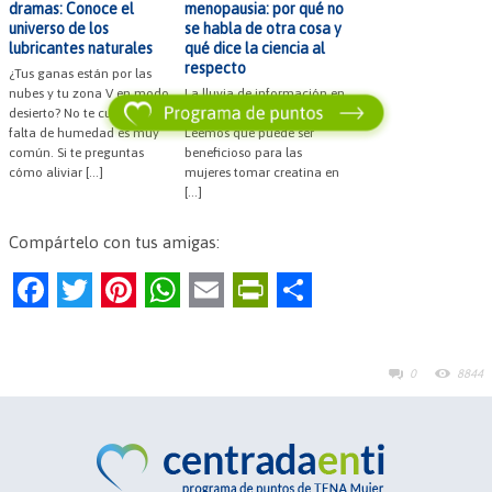
dramas: Conoce el
menopausia: por qué no
universo de los
se habla de otra cosa y
lubricantes naturales
qué dice la ciencia al
respecto
¿Tus ganas están por las
nubes y tu zona V en modo
La lluvia de información en
desierto? No te culpes: la
redes sociales es incesante.
falta de humedad es muy
Leemos que puede ser
común. Si te preguntas
beneficioso para las
cómo aliviar […]
mujeres tomar creatina en
[…]
Compártelo con tus amigas:
F
T
Pi
W
E
Pr
C
a
w
nt
h
m
in
o
c
itt
er
at
ai
tF
m
0
8844
e
er
es
s
l
ri
p
b
t
A
e
ar
o
p
n
tir