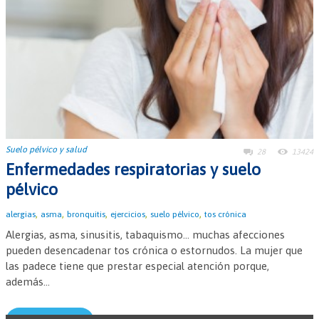
Suelo pélvico y salud
28
13424
Enfermedades respiratorias y suelo
pélvico
,
,
,
,
,
alergias
asma
bronquitis
ejercicios
suelo pélvico
tos crónica
Alergias, asma, sinusitis, tabaquismo... muchas afecciones
pueden desencadenar tos crónica o estornudos. La mujer que
las padece tiene que prestar especial atención porque,
además...