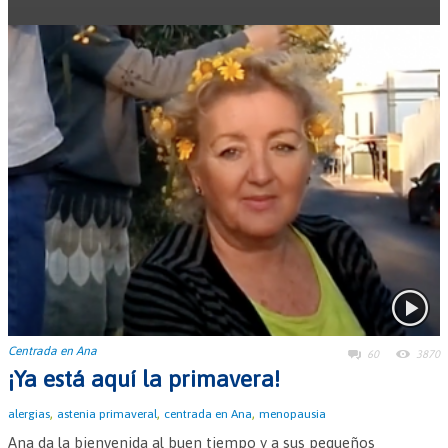
Leer más →
Centrada en Ana
60
3870
¡Ya está aquí la primavera!
,
,
,
alergias
astenia primaveral
centrada en Ana
menopausia
Ana da la bienvenida al buen tiempo y a sus pequeños