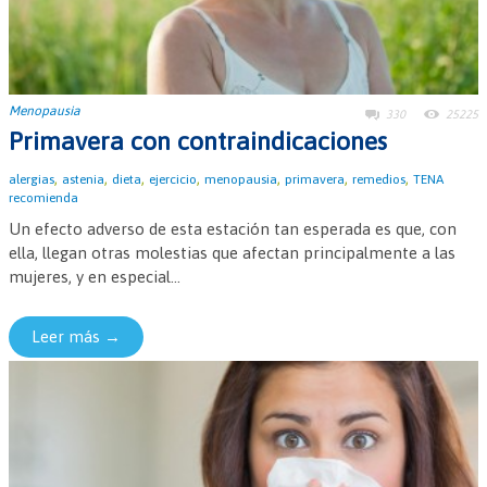
Menopausia
330
25225
Primavera con contraindicaciones
,
,
,
,
,
,
,
alergias
astenia
dieta
ejercicio
menopausia
primavera
remedios
TENA
recomienda
Un efecto adverso de esta estación tan esperada es que, con
ella, llegan otras molestias que afectan principalmente a las
mujeres, y en especial...
Leer más →