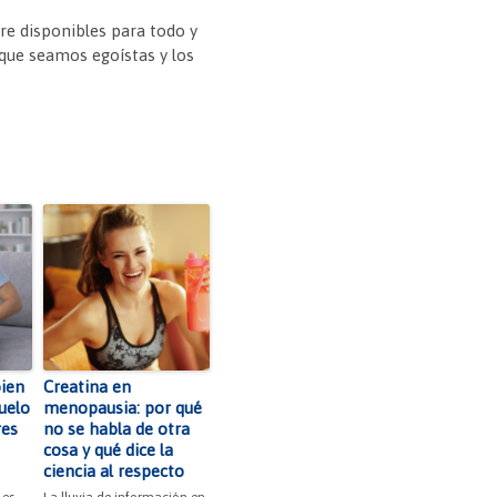
re disponibles para todo y
 que seamos egoístas y los
bien
Creatina en
suelo
menopausia: por qué
res
no se habla de otra
cosa y qué dice la
ciencia al respecto
 es
La lluvia de información en