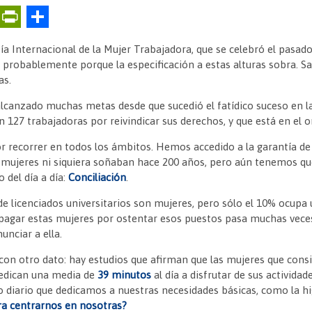
E
Pr
C
m
in
o
ía Internacional de la Mujer Trabajadora, que se celebró el pasad
ai
tF
m
y probablemente porque la especificación a estas alturas sobra. S
l
ri
p
as.
e
ar
alcanzado muchas metas desde que sucedió el fatídico suceso en la
n 127 trabajadoras por reivindicar sus derechos, y que está en el 
n
tir
dl
 recorrer en todos los ámbitos. Hemos accedido a la garantía de
s mujeres ni siquiera soñaban hace 200 años, pero aún tenemos qu
y
 del día a día:
Conciliación
.
 de licenciados universitarios son mujeres, pero sólo el 10% ocupa
e pagar estas mujeres por ostentar esos puestos pasa muchas vec
nunciar a ella.
on otro dato: hay estudios que afirman que las mujeres que consi
 dedican una media de
39 minutos
al día a disfrutar de sus actividad
 diario que dedicamos a nuestras necesidades básicas, como la h
a centrarnos en nosotras?