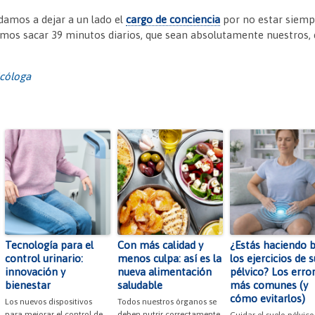
damos a dejar a un lado el
cargo de conciencia
por no estar siemp
demos sacar 39 minutos diarios, que sean absolutamente nuestros,
icóloga
Tecnología para el
Con más calidad y
¿Estás haciendo 
control urinario:
menos culpa: así es la
los ejercicios de 
innovación y
nueva alimentación
pélvico? Los erro
bienestar
saludable
más comunes (y
cómo evitarlos)
Los nuevos dispositivos
Todos nuestros órganos se
para mejorar el control de
deben nutrir correctamente,
Cuidar el suelo pélvico