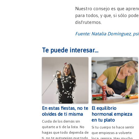
Nuestro consejo es que apren
para todos, y que, si sólo po
disfrutemos.
Fuente: Natalia Domínguez, ps
Te puede interesar...
En estas fiestas, no te
El equilibrio
olvides de ti misma
hormonal empieza
en tu plato
Cuida de los demás sin
quitarte a ti de la lista. No
Si tu cuerpo te hace sentir
hagas que todo dependa de
que empiezas a volverte
ti, no te autoexijas que todo
loca, respira. Hay mucho