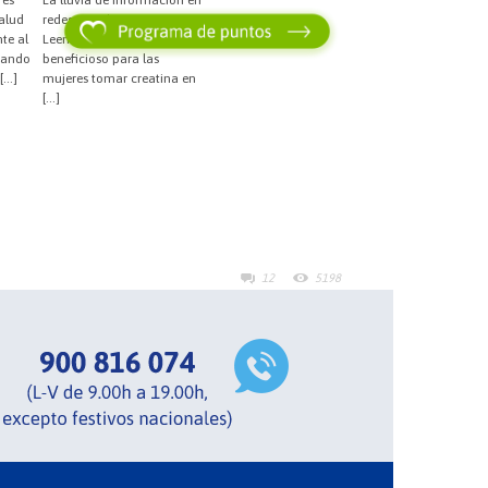
alud
redes sociales es incesante.
te al
Leemos que puede ser
cuando
beneficioso para las
[…]
mujeres tomar creatina en
[…]
12
5198