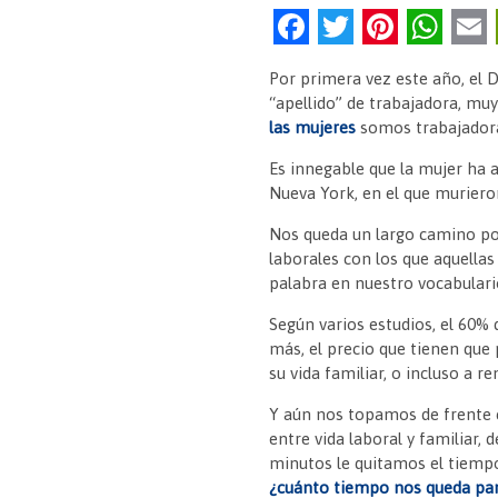
F
T
Pi
W
a
w
nt
h
Por primera vez este año, el D
c
itt
er
at
“apellido” de trabajadora, mu
e
er
es
s
las mujeres
somos trabajador
b
t
A
Es innegable que la mujer ha 
Nueva York, en el que muriero
o
p
o
p
Nos queda un largo camino por
laborales con los que aquella
k
palabra en nuestro vocabulario
Según varios estudios, el 60%
más, el precio que tienen qu
su vida familiar, o incluso a re
Y aún nos topamos de frente c
entre vida laboral y familiar,
minutos le quitamos el tiempo
¿cuánto tiempo nos queda par