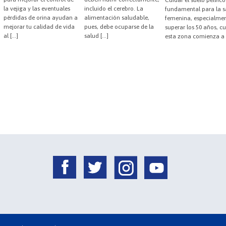
la vejiga y las eventuales
incluido el cerebro. La
fundamental para la s
pérdidas de orina ayudan a
alimentación saludable,
femenina, especialmen
mejorar tu calidad de vida
pues, debe ocuparse de la
superar los 50 años, 
al […]
salud […]
esta zona comienza a 