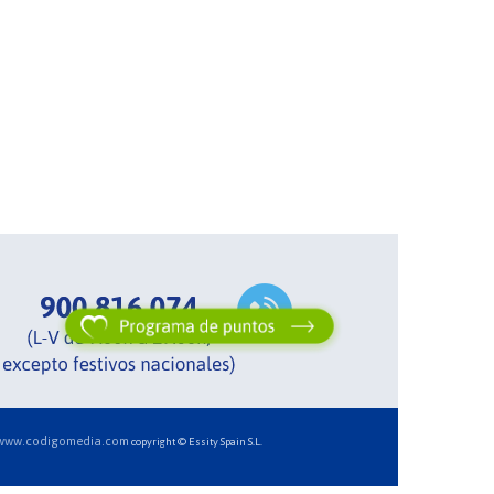
www.codigomedia.com
copyright © Essity Spain S.L.