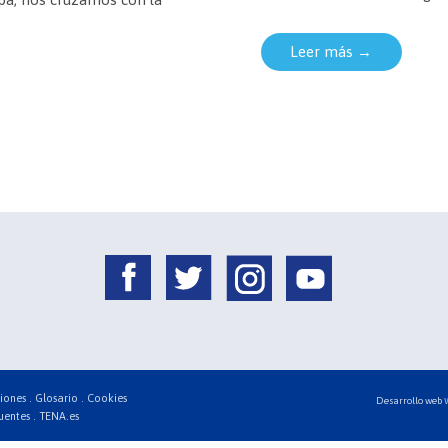
Leer más →
iones .
Glosario .
Cookies
Desarrollo web
uentes .
TENA.es