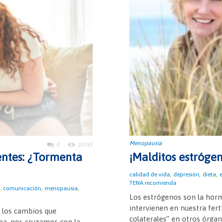
Menopausia
0
10745
entes: ¿Tormenta
¡Malditos estrógen
,
,
,
calidad de vida
depresión
dieta
e
TENA recomienda
,
,
,
comunicación
menopausia
Los estrógenos son la hor
intervienen en nuestra fert
r los cambios que
colaterales” en otros órgan
a, nos cruzamos con la