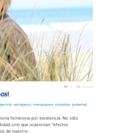
0
323336
os!
,
,
,
,
,
jercicio
estrógenos
menopausia
molestias
pubertad
mona femenina por excelencia. No sólo
ilidad sino que ocasionan “efectos
os de nuestro...