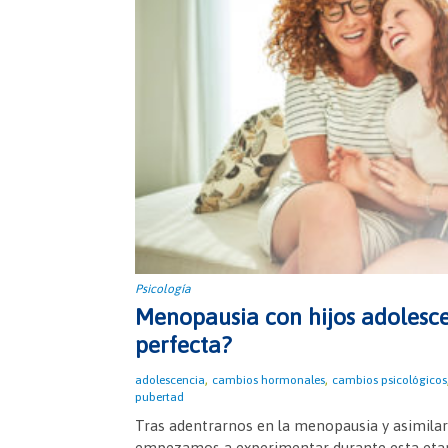
Psicología
Menopausia con hijos adolesc
perfecta?
,
,
adolescencia
cambios hormonales
cambios psicológicos
pubertad
Tras adentrarnos en la menopausia y asimila
empezamos a experimentar durante esta etap