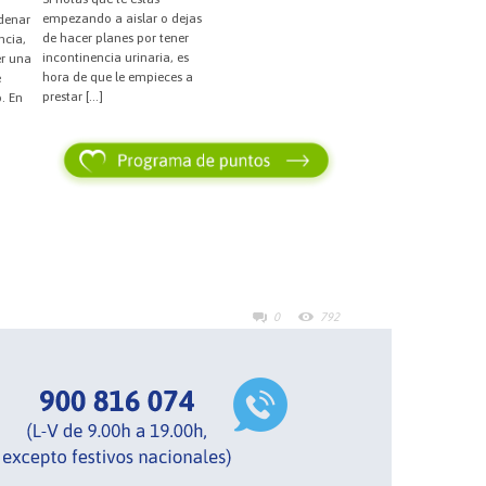
empezando a aislar o dejas
denar
de hacer planes por tener
ncia,
incontinencia urinaria, es
er una
hora de que le empieces a
e
prestar […]
. En
0
792