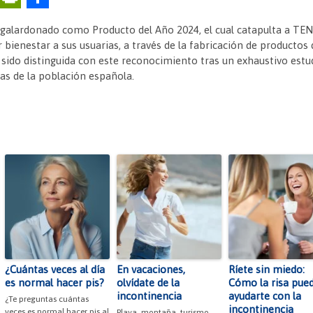
m
in
o
 galardonado como Producto del Año 2024, el cual catapulta a TE
ai
tF
m
ienestar a sus usuarias, a través de la fabricación de productos 
l
ri
p
a sido distinguida con este reconocimiento tras un exhaustivo est
as de la población española.
e
ar
n
tir
dl
y
¿Cuántas veces al día
En vacaciones,
Ríete sin miedo:
es normal hacer pis?
olvídate de la
Cómo la risa pue
incontinencia
ayudarte con la
¿Te preguntas cuántas
incontinencia
veces es normal hacer pis al
Playa, montaña, turismo