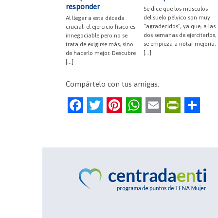
responder
Se dice que los músculos
del suelo pélvico son muy
Al llegar a esta década
“agradecidos”, ya que, a las
crucial, el ejercicio físico es
dos semanas de ejercitarlos,
innegociable pero no se
se empieza a notar mejoría.
trata de exigirse más, sino
[…]
de hacerlo mejor. Descubre
[…]
Compártelo con tus amigas:
F
T
Pi
W
E
Pr
C
a
w
nt
h
m
in
o
c
itt
er
at
ai
tF
m
e
er
es
s
l
ri
p
b
t
A
e
ar
o
p
n
tir
o
p
dl
k
y