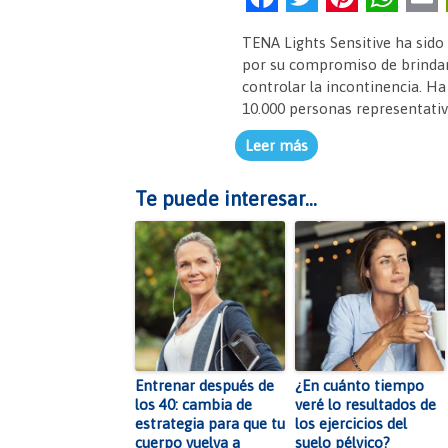
a
w
nt
h
TENA Lights Sensitive ha sido
c
itt
er
at
por su compromiso de brindar b
e
er
es
s
controlar la incontinencia. H
10.000 personas representativ
b
t
A
Leer más
o
p
o
p
Te puede interesar...
k
Entrenar después de
¿En cuánto tiempo
los 40: cambia de
veré lo resultados de
estrategia para que tu
los ejercicios del
cuerpo vuelva a
suelo pélvico?