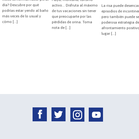
día? Descubre por qué
activo… Disfruta al máximo
La risa puede desenca
podrías estar yendo al baño
de tus vacaciones sin tener
episodios de incontine
más veces de lo usual y
que preocuparte por las
pero también puede s
cómo […]
pérdidas de orina. Toma
poderosa estrategia d
nota de […]
afrontamiento positivo
lugar […]