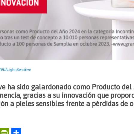
TENALightsSensitive
ive ha sido galardonado como Producto del
inencia, gracias a su innovación que propor
ón a pieles sensibles frente a pérdidas de o
E
Pr
C