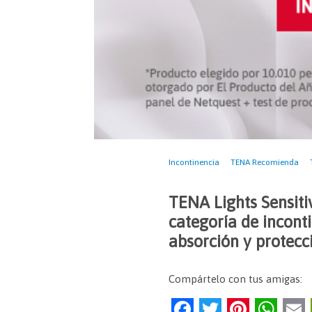
Incontinencia
TENA Recomienda
TENA Lights Sensit
categoría de incont
absorción y protecci
Compártelo con tus amigas:
F
T
Pi
W