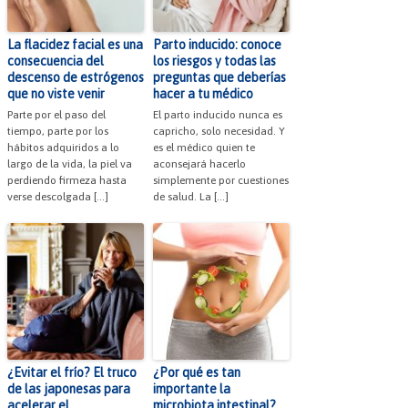
La flacidez facial es una
Parto inducido: conoce
consecuencia del
los riesgos y todas las
descenso de estrógenos
preguntas que deberías
que no viste venir
hacer a tu médico
Parte por el paso del
El parto inducido nunca es
tiempo, parte por los
capricho, solo necesidad. Y
hábitos adquiridos a lo
es el médico quien te
largo de la vida, la piel va
aconsejará hacerlo
perdiendo firmeza hasta
simplemente por cuestiones
verse descolgada […]
de salud. La […]
¿Evitar el frío? El truco
¿Por qué es tan
de las japonesas para
importante la
acelerar el
microbiota intestinal?