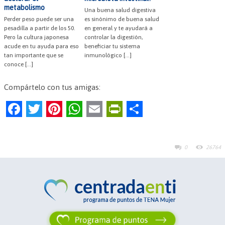
metabolismo
Una buena salud digestiva
Perder peso puede ser una
es sinónimo de buena salud
pesadilla a partir de los 50.
en general y te ayudará a
Pero la cultura japonesa
controlar la digestión,
acude en tu ayuda para eso
beneficiar tu sistema
tan importante que se
inmunológico […]
conoce […]
Compártelo con tus amigas:
F
T
Pi
W
E
Pr
C
a
w
nt
h
m
in
o
c
itt
er
at
ai
tF
m
0
26764
e
er
es
s
l
ri
p
b
t
A
e
ar
o
p
n
tir
o
p
dl
k
y