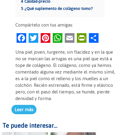
4
Calidad-precio
5
¿Qué suplemento de colágeno tomo?
Compártelo con tus amigas:
F
T
Pi
W
E
Pr
C
a
w
nt
h
m
in
o
Una piel joven, turgente, sin flacidez y en la que
c
itt
er
at
ai
tF
m
no se marcan las arrugas es una piel que está a
e
er
es
s
l
ri
p
tope de colágeno. El colágeno, como ya hemos
comentado alguna vez mediante el mismo símil,
b
t
A
e
ar
es a la piel como el relleno y los muelles a un
o
p
n
tir
colchón. Recién estrenado, está firme y elástico
pero, con el paso del tiempo, se hunde, pierde
o
p
dl
densidad y forma.
k
y
Leer más
Te puede interesar...