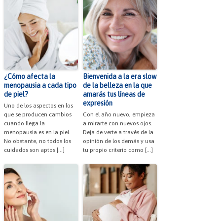
¿Cómo afecta la
Bienvenida a la era slow
menopausia a cada tipo
de la belleza en la que
de piel?
amarás tus líneas de
expresión
Uno de los aspectos en los
que se producen cambios
Con el año nuevo, empieza
cuando llega la
a mirarte con nuevos ojos.
menopausia es en la piel.
Deja de verte a través de la
No obstante, no todos los
opinión de los demás y usa
cuidados son aptos […]
tu propio criterio como […]