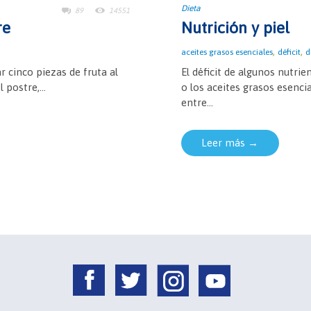
Dieta
89
14551
re
Nutrición y piel
,
,
aceites grasos esenciales
déficit
d
 cinco piezas de fruta al
El déficit de algunos nutri
 postre,...
o los aceites grasos esencia
entre...
Leer más →