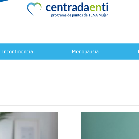
incontinencia
menopausia