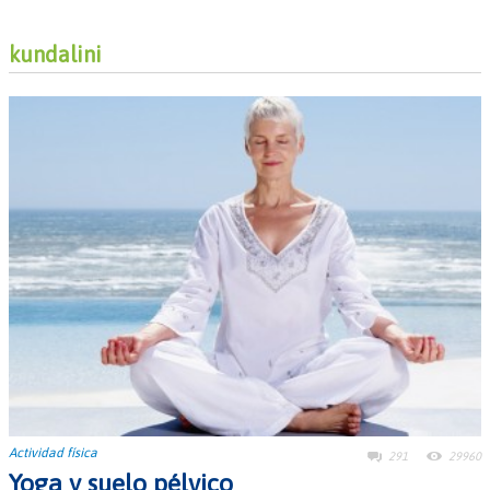
kundalini
Actividad física
291
29960
Yoga y suelo pélvico