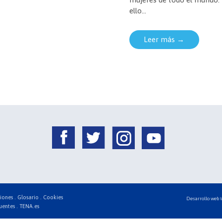
ello…
Leer más →
iones .
Glosario .
Cookies
Desarrollo web
uentes .
TENA.es