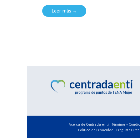
Leer más →
Acerca de Centrada en ti .
Términos y Condic
Política de Privacidad .
Preguntas Frec