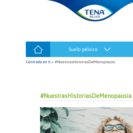
suelo pélvico
Centrada en ti
>
#NuestrasHistoriasDeMenopausia
#NuestrasHistoriasDeMenopausia