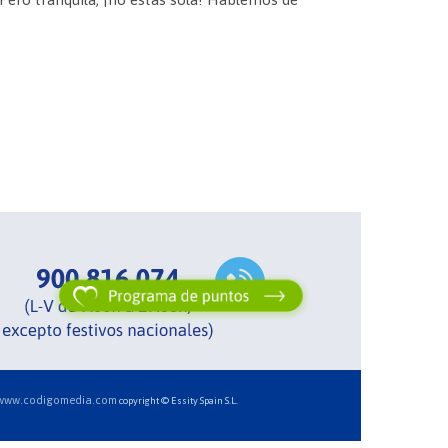
www.codigomedia.com
copyright © Essity Spain S.L.