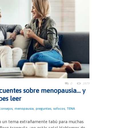
0
3979
ecuentes sobre menopausia… y
bes leer
,
,
,
,
consejos
menopausia
preguntas
sofocos
TENA
ndo un tema extrañamente tabú para muchas
Pero tranquila, ¡no estás sola! Hablemos de