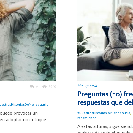
Menopausia
0
3916
Preguntas (no) fr
respuestas que de
uestrasHistoriasDeMenopausia
,
 puede provocar un
#NuestrasHistoriasDeMenopausia
recomienda
á en adoptar un enfoque
A estas alturas, sigue sie
mujeres de todo el mundo. 