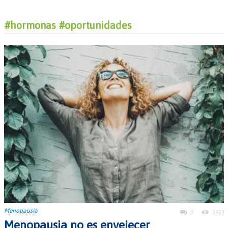
#hormonas #oportunidades
Menopausia
0
3913
Menopausia no es envejecer