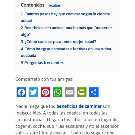
Contenidos
ocultar
1
Cuántos pasos hay que caminar según la ciencia
actual
2
Beneficios de caminar: mucho más que “moverse
algo”
3
¿Cómo caminar para tener mejor salud?
4
Cómo integrar caminatas efectivas en una rutina
ocupada
5
Preguntas frecuentes
Compártelo con tus amigas:
F
T
Pi
W
E
Pr
C
a
w
nt
h
m
in
o
Nadie niega que los
beneficios de caminar
son
c
itt
er
at
ai
tF
m
indiscutibles. A todas las edades, en todas las
e
er
es
s
l
ri
p
circunstancias. Llegar a los sitios a pie en lugar de
coger el coche, subir las escaleras y no el ascensor,
b
t
A
e
ar
salir al aire libre y pasear… Todo ello sugiere une