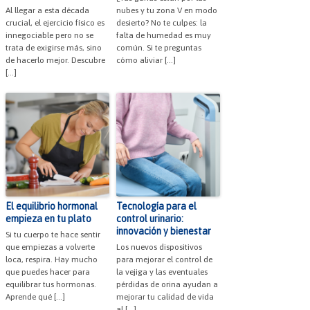
Al llegar a esta década
nubes y tu zona V en modo
crucial, el ejercicio físico es
desierto? No te culpes: la
innegociable pero no se
falta de humedad es muy
trata de exigirse más, sino
común. Si te preguntas
de hacerlo mejor. Descubre
cómo aliviar […]
[…]
El equilibrio hormonal
Tecnología para el
empieza en tu plato
control urinario:
innovación y bienestar
Si tu cuerpo te hace sentir
que empiezas a volverte
Los nuevos dispositivos
loca, respira. Hay mucho
para mejorar el control de
que puedes hacer para
la vejiga y las eventuales
equilibrar tus hormonas.
pérdidas de orina ayudan a
Aprende qué […]
mejorar tu calidad de vida
al […]