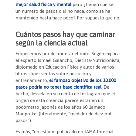
o
p
n
tir
mejor salud física y mental
pero ¿tienen que ser
un numero de pasos o si no nada, como se ha
o
p
dl
mantenido hasta hace poco? Por supuesto que no.
k
y
Cuántos pasos hay que caminar
según la ciencia actual
Empecemos por desmontar el mito. Según explica
el experto Ismael Galancho, Dietista-Nutricionista,
diplomado en Educación Física y autor de varios
libros súper ventas sobre nutrición y
entrenamiento,
el famoso objetivo de los 10.000
pasos podría no tener base científica real
. De
hecho, desvela en su cuenta de Instagram que el
origen de esta creencia parece estar en un
podómetro japonés de los años 60 llamado
Manpo-kei (literalmente, “medidor de diez mil
pasos”).
Es más, “un estudio publicado en JAMA Internal