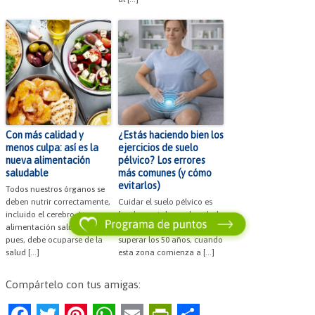
Con más calidad y
¿Estás haciendo bien los
menos culpa: así es la
ejercicios de suelo
nueva alimentación
pélvico? Los errores
saludable
más comunes (y cómo
evitarlos)
Todos nuestros órganos se
deben nutrir correctamente,
Cuidar el suelo pélvico es
incluido el cerebro. La
fundamental para la salud
alimentación saludable,
femenina, especialmente al
pues, debe ocuparse de la
superar los 50 años, cuando
salud […]
esta zona comienza a […]
Compártelo con tus amigas:
F
T
Pi
W
E
Pr
C