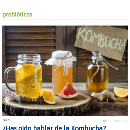
probióticos
Dieta
0
3885
¿Has oído hablar de la Kombucha?