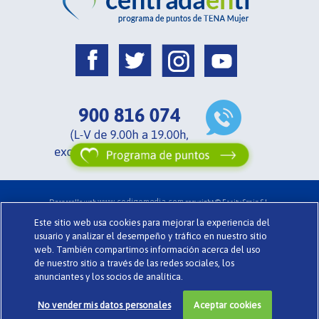
www.codigomedia.com
Desarrollo web
copyright © Essity Spain S.L.
Acerca de Centrada en ti .
Términos y Condiciones .
Glosario .
Cookies
Este sitio web usa cookies para mejorar la experiencia del
Política de Privacidad .
Preguntas Frecuentes .
TENA.es
usuario y analizar el desempeño y tráfico en nuestro sitio
web. También compartimos información acerca del uso
de nuestro sitio a través de las redes sociales, los
anunciantes y los socios de analítica.
No vender mis datos personales
Aceptar cookies