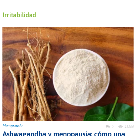
Irritabilidad
Menopausia
0
13268
Ashwagandha y menopausia: cómo una