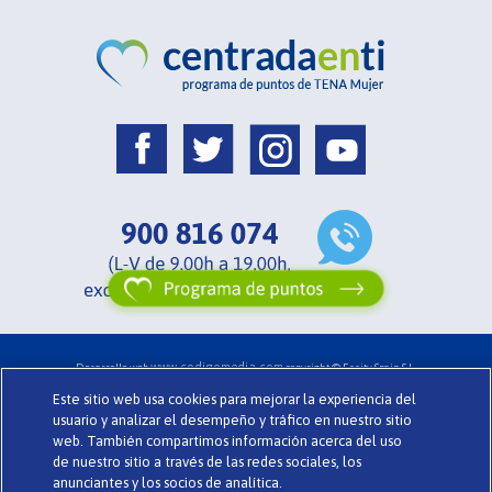
www.codigomedia.com
Desarrollo web
copyright © Essity Spain S.L.
Acerca de Centrada en ti .
Términos y Condiciones .
Glosario .
Cookies
Este sitio web usa cookies para mejorar la experiencia del
Política de Privacidad .
Preguntas Frecuentes .
TENA.es
usuario y analizar el desempeño y tráfico en nuestro sitio
web. También compartimos información acerca del uso
de nuestro sitio a través de las redes sociales, los
anunciantes y los socios de analítica.