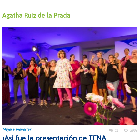
Agatha Ruiz de la Prada
Mujer y bienestar
11
2806
¡Así fue la presentación de TENA