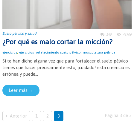
Suelo pélvico y salud
140
46906
¿Por qué es malo cortar la micción?
,
,
ejercicios
ejercicios fortalecimiento suelo pélvico
musculatura pélvica
Si te han dicho alguna vez que para fortalecer el suelo pélvico
tienes que hacer precisamente esto, ¡cuidado! esta creencia es
errónea y puede...
Leer más →
Página 3 de 3
Anterior
1
2
3