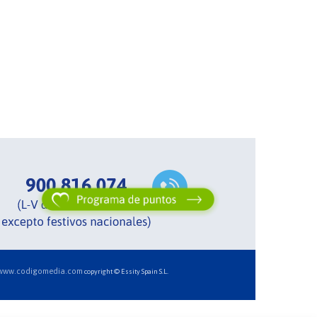
www.codigomedia.com
copyright © Essity Spain S.L.