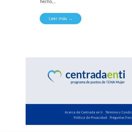
hecho,...
Leer más →
Acerca de Centrada en ti .
Términos y Condic
Política de Privacidad .
Preguntas Frec