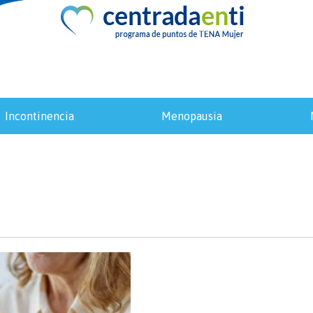
incontinencia
menopausia