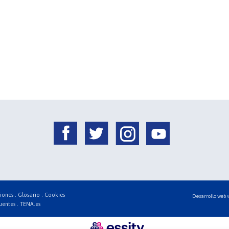
iones .
Glosario .
Cookies
Desarrollo web
uentes .
TENA.es