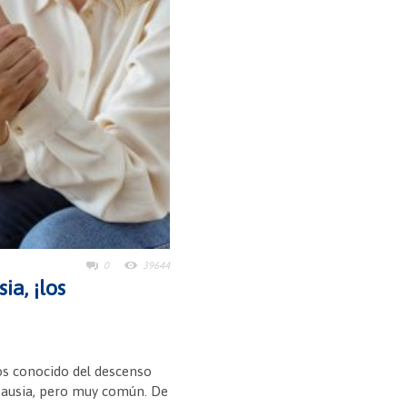
0
39644
ia, ¡los
os conocido del descenso
pausia, pero muy común. De