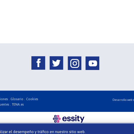
iones .
Glosario .
Cookies
Desarrollo web
uentes .
TENA.es
alizar el desempeño y tráfico en nuestro sitio web.