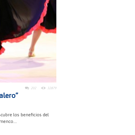
202
32879
salero”
scubre los beneficios del
menco....