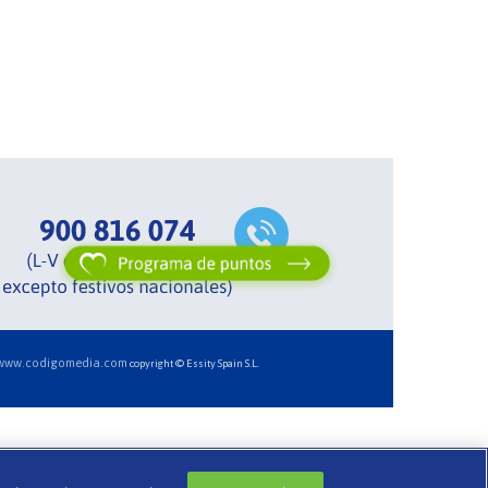
www.codigomedia.com
copyright © Essity Spain S.L.