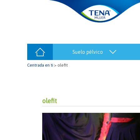
suelo pélvico
Centrada en ti
>
olefit
olefit